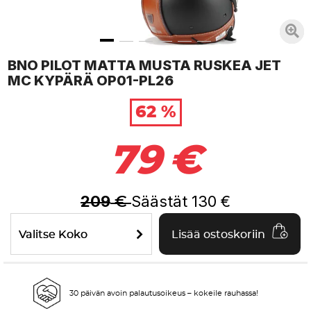
BNO PILOT MATTA MUSTA RUSKEA JET
MC KYPÄRÄ OP01-PL26
62 %
79
€
209
Säästät
130
€
€
Valitse Koko
Lisää ostoskoriin
30 päivän avoin palautusoikeus – kokeile rauhassa!