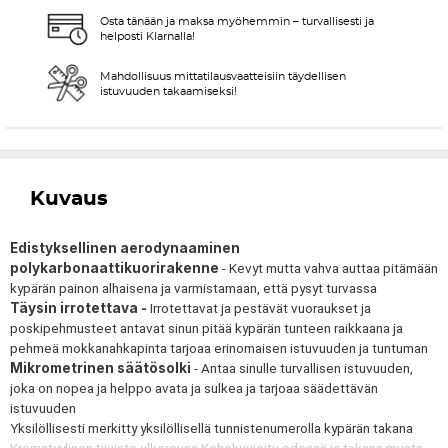
Osta tänään ja maksa myöhemmin – turvallisesti ja
helposti Klarnalla!
Mahdollisuus mittatilausvaatteisiin täydellisen
istuvuuden takaamiseksi!
Kuvaus
Edistyksellinen aerodynaaminen
polykarbonaattikuorirakenne
- Kevyt mutta vahva auttaa pitämään
kypärän painon alhaisena ja varmistamaan, että pysyt turvassa
Täysin irrotettava -
Irrotettavat ja pestävät vuoraukset ja
poskipehmusteet antavat sinun pitää kypärän tunteen raikkaana ja
pehmeä mokkanahkapinta tarjoaa erinomaisen istuvuuden ja tuntuman
Mikrometrinen säätösolki
- Antaa sinulle turvallisen istuvuuden,
joka on nopea ja helppo avata ja sulkea ja tarjoaa säädettävän
istuvuuden
Yksilöllisesti merkitty yksilöllisellä tunnistenumerolla kypärän takana
Kromatyylinen tiiviste ulkoreuna Kohokuvioitu edessä ja takana musta