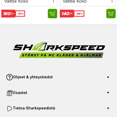
Valitse Koko
›
Valitse Koko
›
160:-
140:-
-41%
-48%
Ohjeet & yhteystiedot
▼
Ota yhteyttä
Osastot
▼
Maksu ja turvallisuus
Avoin kauppa
Osta lahjakortti
Tietoa Sharkspeedistä
▼
Palauta tuote
Autokoulu