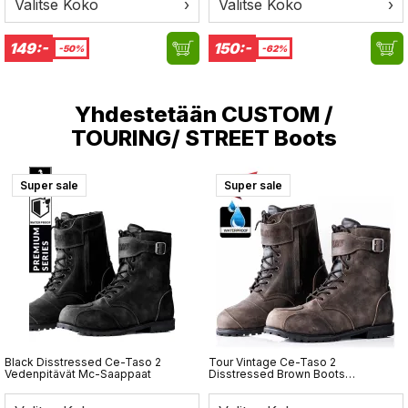
Valitse Koko
›
Valitse Koko
›
149:-
150:-
-50%
-62%
Yhdestetään
CUSTOM /
TOURING/ STREET Boots
Super sale
Super sale
Black Disstressed Ce-Taso 2
Tour Vintage Ce-Taso 2
Vedenpitävät Mc-Saappaat
Disstressed Brown Boots
Vedenpitävät Mc-Saappaat