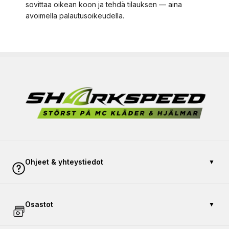
sovittaa oikean koon ja tehdä tilauksen — aina
avoimella palautusoikeudella.
Ohjeet & yhteystiedot
▼
Ota yhteyttä
Osastot
▼
Maksu ja turvallisuus
Avoin kauppa