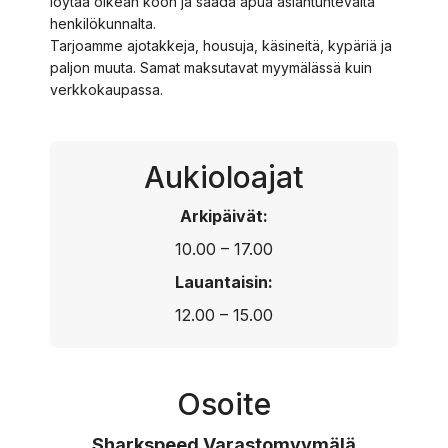
löytää oikean koon ja saada apua asiantuntevalta
henkilökunnalta.
Tarjoamme ajotakkeja, housuja, käsineitä, kypäriä ja
paljon muuta. Samat maksutavat myymälässä kuin
verkkokaupassa.
Aukioloajat
Arkipäivät:
10.00 – 17.00
Lauantaisin:
12.00 – 15.00
Osoite
Sharkspeed Varastomyymälä