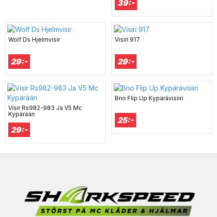
39:-
Wolf Ds Hjelmvisir
Visiri 917
29:-
29:-
Bno Flip Up Kypärävisiiri
Visir Rs982-983 Ja V5 Mc
Kypärään
25:-
29:-