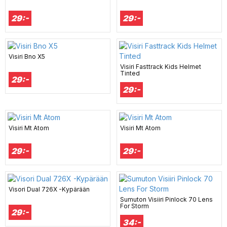
29:-
29:-
Visiri Bno X5
Visiri Fasttrack Kids Helmet
Tinted
29:-
29:-
Visiri Mt Atom
Visiri Mt Atom
29:-
29:-
Visori Dual 726X -Kypärään
Sumuton Visiiri Pinlock 70 Lens
For Storm
29:-
34:-