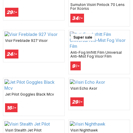
Sumuton Visiiri Pinlock 70 Lens
For Xcorss
29:-
34:-
Super sale
Visir Fireblade 927 Visor
Anti-Fog Imfritt Film Universal
24:-
Anti-Mist Fog Visor Film
9:-
Visiri Echo Axor
Jet Pilot Goggles Black Mcv
29:-
16:-
Visiri Stealth Jet Pilot
Visiri Nighthawk