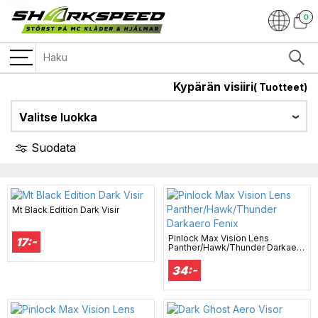
0
Kypärän visiiri
(
Tuotteet)
Valitse luokka
Suodata
Mt Black Edition Dark Visir
Pinlock Max Vision Lens
17:-
Panther/Hawk/Thunder Darkaero
Fenix
34:-