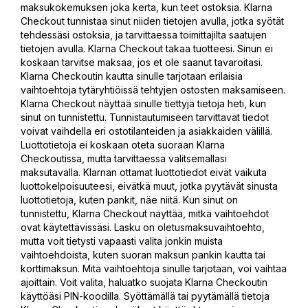
maksukokemuksen joka kerta, kun teet ostoksia. Klarna
Checkout tunnistaa sinut niiden tietojen avulla, jotka syötät
tehdessäsi ostoksia, ja tarvittaessa toimittajilta saatujen
tietojen avulla. Klarna Checkout takaa tuotteesi. Sinun ei
koskaan tarvitse maksaa, jos et ole saanut tavaroitasi.
Klarna Checkoutin kautta sinulle tarjotaan erilaisia
vaihtoehtoja tytäryhtiöissä tehtyjen ostosten maksamiseen.
Klarna Checkout näyttää sinulle tiettyjä tietoja heti, kun
sinut on tunnistettu. Tunnistautumiseen tarvittavat tiedot
voivat vaihdella eri ostotilanteiden ja asiakkaiden välillä.
Luottotietoja ei koskaan oteta suoraan Klarna
Checkoutissa, mutta tarvittaessa valitsemallasi
maksutavalla. Klarnan ottamat luottotiedot eivät vaikuta
luottokelpoisuuteesi, eivätkä muut, jotka pyytävät sinusta
luottotietoja, kuten pankit, näe niitä. Kun sinut on
tunnistettu, Klarna Checkout näyttää, mitkä vaihtoehdot
ovat käytettävissäsi. Lasku on oletusmaksuvaihtoehto,
mutta voit tietysti vapaasti valita jonkin muista
vaihtoehdoista, kuten suoran maksun pankin kautta tai
korttimaksun. Mitä vaihtoehtoja sinulle tarjotaan, voi vaihtaa
ajoittain. Voit valita, haluatko suojata Klarna Checkoutin
käyttöäsi PIN-koodilla. Syöttämällä tai pyytämällä tietoja