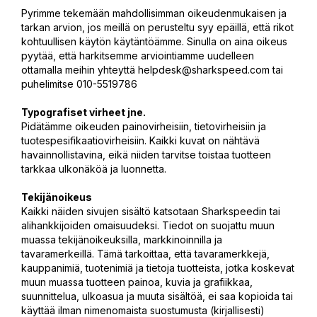
Pyrimme tekemään mahdollisimman oikeudenmukaisen ja
tarkan arvion, jos meillä on perusteltu syy epäillä, että rikot
kohtuullisen käytön käytäntöämme. Sinulla on aina oikeus
pyytää, että harkitsemme arviointiamme uudelleen
ottamalla meihin yhteyttä
helpdesk@sharkspeed.com
tai
puhelimitse 010-5519786
Typografiset virheet jne.
Pidätämme oikeuden painovirheisiin, tietovirheisiin ja
tuotespesifikaatiovirheisiin. Kaikki kuvat on nähtävä
havainnollistavina, eikä niiden tarvitse toistaa tuotteen
tarkkaa ulkonäköä ja luonnetta.
Tekijänoikeus
Kaikki näiden sivujen sisältö katsotaan Sharkspeedin tai
alihankkijoiden omaisuudeksi. Tiedot on suojattu muun
muassa tekijänoikeuksilla, markkinoinnilla ja
tavaramerkeillä. Tämä tarkoittaa, että tavaramerkkejä,
kauppanimiä, tuotenimiä ja tietoja tuotteista, jotka koskevat
muun muassa tuotteen painoa, kuvia ja grafiikkaa,
suunnittelua, ulkoasua ja muuta sisältöä, ei saa kopioida tai
käyttää ilman nimenomaista suostumusta (kirjallisesti)