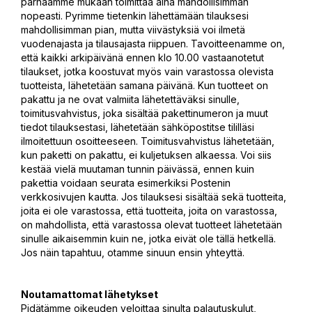
parhaamme mukaan toimittaa aina mahdollisimman
nopeasti. Pyrimme tietenkin lähettämään tilauksesi
mahdollisimman pian, mutta viivästyksiä voi ilmetä
vuodenajasta ja tilausajasta riippuen. Tavoitteenamme on,
että kaikki arkipäivänä ennen klo 10.00 vastaanotetut
tilaukset, jotka koostuvat myös vain varastossa olevista
tuotteista, lähetetään samana päivänä. Kun tuotteet on
pakattu ja ne ovat valmiita lähetettäväksi sinulle,
toimitusvahvistus, joka sisältää pakettinumeron ja muut
tiedot tilauksestasi, lähetetään sähköpostitse tililläsi
ilmoitettuun osoitteeseen. Toimitusvahvistus lähetetään,
kun paketti on pakattu, ei kuljetuksen alkaessa. Voi siis
kestää vielä muutaman tunnin päivässä, ennen kuin
pakettia voidaan seurata esimerkiksi Postenin
verkkosivujen kautta. Jos tilauksesi sisältää sekä tuotteita,
joita ei ole varastossa, että tuotteita, joita on varastossa,
on mahdollista, että varastossa olevat tuotteet lähetetään
sinulle aikaisemmin kuin ne, jotka eivät ole tällä hetkellä.
Jos näin tapahtuu, otamme sinuun ensin yhteyttä.
Noutamattomat lähetykset
Pidätämme oikeuden veloittaa sinulta palautuskulut,