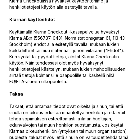
Klarna Checkoutissa hyväksyt käyttöehtomme ja
henkilötietojesi käytön alla esitetyllä tavalla.
Klarnan käyttöehdot
Käyttämällä Klarna Checkout -kassapalvelua hyväksyt
Klarna AB:n (556737-0431, Norra stationsgatan 61, 113 43
Stockholm) ehdot alla esitetyllä tavalla, mukaan lukien
kaikki liitteet tai muu materiaali, johon viitataan ("Ehdot").
Kun syötät tai pyydät tietoja, aloitat Klarna Checkoutin
käytön. Näin tehdessäsi olet myös hyväksynyt
henkilötietojesi käsittelyn, mukaan lukien mahdollisuuden
siirtää tietoja kolmansille osapuolille tai käsitellä niitä
EU/ETA-alueen ulkopuolella.
Takaa
Takaat, että antamasi tiedot ovat oikeita ja sinun, tai että
sinulla on oikeus edustaa määritettyä henkilöä ja että voit
tehdä sopimuksen esteettömästi ja ilman huoltajan,
edunvalvojan tai muun henkilön suostumusta. Jos käytät
Klarnaa oikeushenkilön (yrityksen tai muun organisaation)
puolesta, takaat myös, että sinulla on valtuudet tehdä tämä