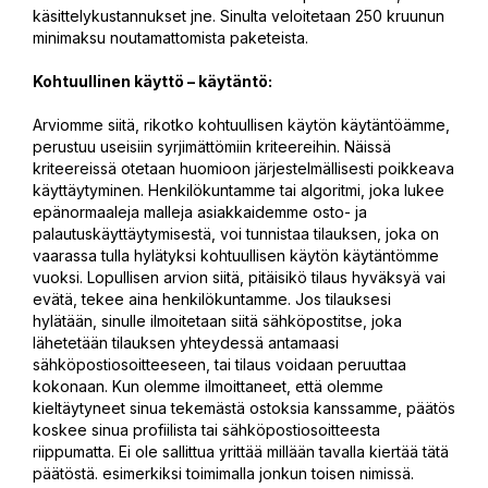
käsittelykustannukset jne. Sinulta veloitetaan 250 kruunun
minimaksu noutamattomista paketeista.
Kohtuullinen käyttö – käytäntö:
Arviomme siitä, rikotko kohtuullisen käytön käytäntöämme,
perustuu useisiin syrjimättömiin kriteereihin. Näissä
kriteereissä otetaan huomioon järjestelmällisesti poikkeava
käyttäytyminen. Henkilökuntamme tai algoritmi, joka lukee
epänormaaleja malleja asiakkaidemme osto- ja
palautuskäyttäytymisestä, voi tunnistaa tilauksen, joka on
vaarassa tulla hylätyksi kohtuullisen käytön käytäntömme
vuoksi. Lopullisen arvion siitä, pitäisikö tilaus hyväksyä vai
evätä, tekee aina henkilökuntamme. Jos tilauksesi
hylätään, sinulle ilmoitetaan siitä sähköpostitse, joka
lähetetään tilauksen yhteydessä antamaasi
sähköpostiosoitteeseen, tai tilaus voidaan peruuttaa
kokonaan. Kun olemme ilmoittaneet, että olemme
kieltäytyneet sinua tekemästä ostoksia kanssamme, päätös
koskee sinua profiilista tai sähköpostiosoitteesta
riippumatta. Ei ole sallittua yrittää millään tavalla kiertää tätä
päätöstä. esimerkiksi toimimalla jonkun toisen nimissä.