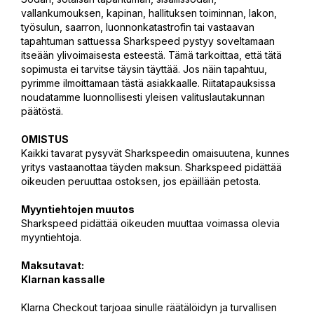
vallankumouksen, kapinan, hallituksen toiminnan, lakon,
työsulun, saarron, luonnonkatastrofin tai vastaavan
tapahtuman sattuessa Sharkspeed pystyy soveltamaan
itseään ylivoimaisesta esteestä. Tämä tarkoittaa, että tätä
sopimusta ei tarvitse täysin täyttää. Jos näin tapahtuu,
pyrimme ilmoittamaan tästä asiakkaalle. Riitatapauksissa
noudatamme luonnollisesti yleisen valituslautakunnan
päätöstä.
OMISTUS
Kaikki tavarat pysyvät Sharkspeedin omaisuutena, kunnes
yritys vastaanottaa täyden maksun. Sharkspeed pidättää
oikeuden peruuttaa ostoksen, jos epäillään petosta.
Myyntiehtojen muutos
Sharkspeed pidättää oikeuden muuttaa voimassa olevia
myyntiehtoja.
Maksutavat:
Klarnan kassalle
Klarna Checkout tarjoaa sinulle räätälöidyn ja turvallisen