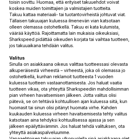
toisin sovittu. Huomaa, että erityiset takuuehdot voivat
koskea muiden toimittajien ja valmistajien tuotteita.
Takuu kattaa materiaali- tai tuotantovirheistä johtuvat viat.
Tällaisen takuuajan kuluessa ilmenevän vian katsotaan
olleen olemassa ostohetkellä. Takuu ei kata kulumista,
väärää käyttöä. Rajoittamatta lain mukaisia oikeuksiasi,
Sharkspeed pidättää oikeuden korjata tai vaihtaa tuotteen,
jos takuuaikana tehdään valitus.
Valitus
Sinulla on asiakkaana oikeus valittaa tuotteessasi olevasta
alkuperäisestä virheestä – virheestä, joka oli olemassa jo
ostohetkellä, kunhan reklamoit tuotteesta 1 vuoden
kuluessa tuotteen vastaanottamisesta. Jos haluat vaatia
tuotteen vikaa, ota yhteyttä Sharkspeediin mahdollisimman
pian virheen havaitsemisen jälkeen. Jotta valitus olisi
pätevä, se on tehtävä kohtuullisen ajan kuluessa siitä, kun
huomasit tai sinun olisi pitänyt huomata virhe. Kahden
kuukauden kuluessa virheen havaitsemisesta tehty valitus
katsotaan aina tehdyksi kohtuullisessa ajassa ja sen
jälkeen epäilyttävämmin. Jos haluat tehdä valituksen, ota
yhteyttä asiakaspalveluumme.
Vapaaehtoisen takuuajan ulkopuolella sinä asiakkaana olet