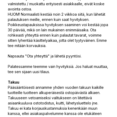
valmistettu / muokattu erityisesti asiakkaalle, eivät koske
avointa ostoa.
HUOM! Normaalisti kestää noin 2 viikkoa siitä, kun lähetät
palautuksen meille, ennen kuin saat hyvityksen.
Poikkeustapauksissa hyvityksen saaminen voi kestää jopa
30 päivää, mikä on lain mukainen enimmäisaika. Ota
rohkeasti yhteyttä ennen kuin palautat tavarat, voimme
sitten lyhentää käsittelyaikaa, jotta olet tyytyväinen. Emme
tee mitään korvauksia.
Napsauta "Ota yhteyttä" ja lähetä pyyntösi.
Palatessamme teemme vain hyvityksiä. Jos haluat muuttaa,
tee sen sijaan uusi tilaus.
Takuu
Pääsääntöisesti annamme yhden vuoden takuun kaikille
tuotteille tuotteen alkuperäisestä ostopäivästä alkaen.
Takuuseen vetoamiseksi valitukseen on liitettävä
asiaankuuluva ostotodistus, kuitti, lähetysluettelo jne.
Takuu ei kata korjauskustannuksia kenenkään muun
kanssa, ellei asiakaspalvelumme kanssa ole etukäteen