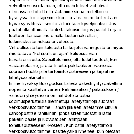
velvollinen osoittamaan, että mahdolliset viat olivat
olemassa ostohetkellä. Autamme sinua mielellämme
kyselyssä toimittajiemme kanssa. Jos emme kuitenkaan
hyväksy valitusta, sinulta veloitetaan kyselymaksu. Jos
päätät olla ottamatta tuotetta takaisin tai jos päätät korjata
tuotteen kanssamme omalla kustannuksellasi,
tutkimuskustannuksia ei veloiteta.
Virheellisestä toimituksesta tai kuljetusvahingosta on myös
ilmoitettava "kohtuullisen ajan" kuluessa vian
havaitsemisesta. Suosittelemme, että tutkit tuotteet, kun
vastaanotat ne, ja että ilmoitat pakkauksen vaurioista
suoraan huolitsijalle tai toimituspisteeseen ja kirjaat ne
lähetysasiakirjoihin.
Emme hyväksy Bussgodsia. Lähetä paketti yrityspakettina
nopeinta käsittelyä varten. Reklamaation / palautuksen /
vaihdon yhteydessä on mahdollista ostaa
sopimusperusteisia alennettuja lähetystarroja suoraan
verkkosivustoltamme. Tämän jälkeen lähetämme sinulle
sähköpostitse rahtikirjan, jonka sitten tulostat ja laitat
paketin päälle ja luovutat sen lähimpään
toimituspisteeseen (Posten). Kun ostat lähetystarroja
verkkosivustoltamme, käsittelyaika lyhenee, kun otetaan