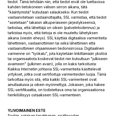
tiedot. Tämä tehdään niin, että tiedot eivät ole luettavissa
kahden tietokoneen välisen siirron aikana, tätä
"kääntymistä" kutsutaan salaukseksi. Kun tiedot
vastaanotetaan vastaanottajalta, SSL varmistaa, että tiedot
"asetetaan" takaisin alkuperäiseen järjestykseensä,
tarkistaa, että lähettäjä on oikein (palvelintodennus) ja
tarkistaa myös, että tietoja ei ole muutettu lähetyksen
aikana (viestin eheys). SSL käyttää digitaalisia varmenteita
lähettimien, vastaanottimien tai sekä lähettimien että
vastaanottimien ohjaamiseen tiedonsiirrossa. Digitaalinen
varmenne on "työkalu", jota käytetään linkittämään yksilöä
tai organisaatiota koskevat tiedot niin kutsuttuun "julkiseen
avaimeen" (julkinen avain), jolla on kaksi tarkoitusta:
Kaikkia Internetiin johtavia SSL-varmenteita käsittelevät
yritykset, jotka ovat sertifioituja varmenteiden luojia. Tämä
tarkoittaa myös sitä, että kaikki SSL-varmenteet ovat
ainutlaatuisia ja oikein myönnettyjä. Jokaisen, joka hakee
SSL-sertifikaattia, on todistettava oma tai organisaationsa
henkilöllisyys ostaakseen SSL-varmenteen.
YLIVOIMAINEN ESTE
Sodan, sotaisan tapahtuman, sisällissodan,