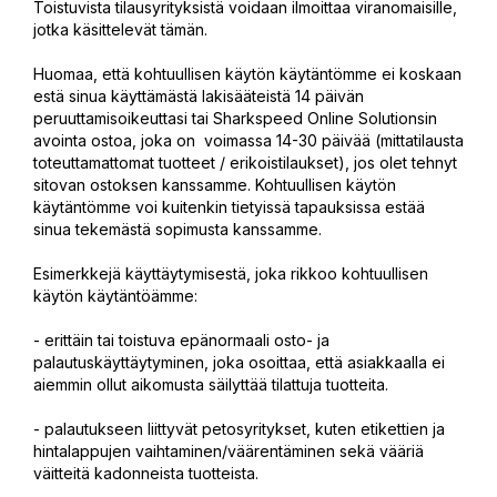
Toistuvista tilausyrityksistä voidaan ilmoittaa viranomaisille,
jotka käsittelevät tämän.
Huomaa, että kohtuullisen käytön käytäntömme ei koskaan
estä sinua käyttämästä lakisääteistä 14 päivän
peruuttamisoikeuttasi tai Sharkspeed Online Solutionsin
avointa ostoa, joka on voimassa 14-30 päivää (mittatilausta
toteuttamattomat tuotteet / erikoistilaukset), jos olet tehnyt
sitovan ostoksen kanssamme. Kohtuullisen käytön
käytäntömme voi kuitenkin tietyissä tapauksissa estää
sinua tekemästä sopimusta kanssamme.
Esimerkkejä käyttäytymisestä, joka rikkoo kohtuullisen
käytön käytäntöämme:
- erittäin tai toistuva epänormaali osto- ja
palautuskäyttäytyminen, joka osoittaa, että asiakkaalla ei
aiemmin ollut aikomusta säilyttää tilattuja tuotteita.
- palautukseen liittyvät petosyritykset, kuten etikettien ja
hintalappujen vaihtaminen/väärentäminen sekä vääriä
väitteitä kadonneista tuotteista.