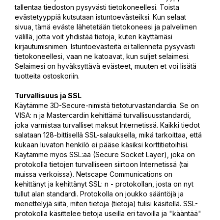
tallentaa tiedoston pysyvästi tietokoneellesi. Toista
evästetyyppiä kutsutaan istuntoevästeiksi. Kun selaat
sivua, tämä eväste lähetetään tietokoneesi ja palvelimen
välillä, jotta voit yhdistää tietoja, kuten käyttämäsi
kirjautumisnimen. Istuntoevästeitä ei tallenneta pysyvästi
tietokoneellesi, vaan ne katoavat, kun suljet selaimesi.
Selaimesi on hyväksyttävä evästeet, muuten et voi lisätä
tuotteita ostoskoriin.
Turvallisuus ja SSL
Käytämme 3D-Secure-nimistä tietoturvastandardia. Se on
VISA: n ja Mastercardin kehittämä turvallisuusstandardi,
joka varmistaa turvalliset maksut Internetissä. Kaikki tiedot
salataan 128-bittisellä SSL-salauksella, mikä tarkoittaa, että
kukaan luvaton henkilö ei pääse käsiksi korttitietoihisi.
Käytämme myös SSL:ää (Secure Socket Layer), joka on
protokolla tietojen turvalliseen siirtoon Internetissä (tai
muissa verkoissa). Netscape Communications on
kehittänyt ja kehittänyt SSL: n - protokollan, josta on nyt
tullut alan standardi. Protokolla on joukko sääntöjä ja
menettelyjä siitä, miten tietoja (tietoja) tulisi käsitellä. SSL-
protokolla käsittelee tietoja useilla eri tavoilla ja "kääntää"