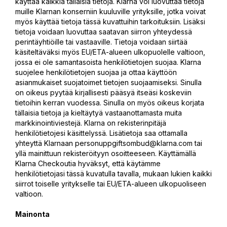
käyttää kaikkia tällaisia tietoja. Klarna voi luovuttaa tietoja
muille Klarnan konserniin kuuluville yrityksille, jotka voivat
myös käyttää tietoja tässä kuvattuihin tarkoituksiin. Lisäksi
tietoja voidaan luovuttaa saatavan siirron yhteydessä
perintäyhtiöille tai vastaaville. Tietoja voidaan siirtää
käsiteltäväksi myös EU/ETA-alueen ulkopuolelle valtioon,
jossa ei ole samantasoista henkilötietojen suojaa. Klarna
suojelee henkilötietojen suojaa ja ottaa käyttöön
asianmukaiset suojatoimet tietojen suojaamiseksi. Sinulla
on oikeus pyytää kirjallisesti pääsyä itseäsi koskeviin
tietoihin kerran vuodessa. Sinulla on myös oikeus korjata
tällaisia tietoja ja kieltäytyä vastaanottamasta muita
markkinointiviestejä. Klarna on rekisterinpitäjä
henkilötietojesi käsittelyssä. Lisätietoja saa ottamalla
yhteyttä Klarnaan
personuppgiftsombud@klarna.com
tai
yllä mainittuun rekisteröityyn osoitteeseen. Käyttämällä
Klarna Checkoutia hyväksyt, että käytämme
henkilötietojasi tässä kuvatulla tavalla, mukaan lukien kaikki
siirrot toiselle yritykselle tai EU/ETA-alueen ulkopuoliseen
valtioon.
Mainonta