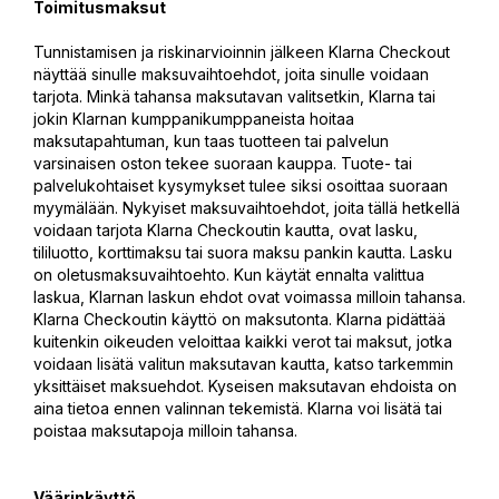
Toimitusmaksut
Tunnistamisen ja riskinarvioinnin jälkeen Klarna Checkout
näyttää sinulle maksuvaihtoehdot, joita sinulle voidaan
tarjota. Minkä tahansa maksutavan valitsetkin, Klarna tai
jokin Klarnan kumppanikumppaneista hoitaa
maksutapahtuman, kun taas tuotteen tai palvelun
varsinaisen oston tekee suoraan kauppa. Tuote- tai
palvelukohtaiset kysymykset tulee siksi osoittaa suoraan
myymälään. Nykyiset maksuvaihtoehdot, joita tällä hetkellä
voidaan tarjota Klarna Checkoutin kautta, ovat lasku,
tililuotto, korttimaksu tai suora maksu pankin kautta. Lasku
on oletusmaksuvaihtoehto. Kun käytät ennalta valittua
laskua, Klarnan laskun ehdot ovat voimassa milloin tahansa.
Klarna Checkoutin käyttö on maksutonta. Klarna pidättää
kuitenkin oikeuden veloittaa kaikki verot tai maksut, jotka
voidaan lisätä valitun maksutavan kautta, katso tarkemmin
yksittäiset maksuehdot. Kyseisen maksutavan ehdoista on
aina tietoa ennen valinnan tekemistä. Klarna voi lisätä tai
poistaa maksutapoja milloin tahansa.
Väärinkäyttö