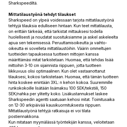
Sharkspeediltä.
Mittatilaustyönä tehdyt tilaukset
Sharkspeed on ylpeä voidessaan tarjota mittatilaustyönä
tehtyjä tilauksia edulliseen hintaan. Kun teet mittatilausta,
on erittäin tärkeää, että tarkistat mittauksesi todella
huolellisesti ja noudatat suosituksiamme ja askel askeleelta
apua sen tekemisessä. Peruuttamisoikeutta ja vaihto-
oikeutta ei sovelleta mittatilaustöihin. Väärin ommeltujen
tuotteiden tapauksessa tuotteen mittojen kanssa
määrittämäsi mitat tarkistetaan. Huomaa, että tehdas lisää
mittoihin 3-10 cm sijainnista riippuen, jotta tuotteen
liikkuvuus olisi optimaalinen. Kun olet vastaanottanut
tilauksesi, kokosi tarkistetaan. Huomaa, että tämän tuotteen
hinta koskee enintään 3XL: n kehon kokoa. Suuremmille
runkokokoille lisätään lisämaksu 100 SEK/tekstiili, 150
SEK/nahka per ylitetty koko. Lisäkustannukset laskee
Sharkspeedin agentti saatuaan kehosi mitat. Toimitusaika
on 12-30 arkipäivää kausikuormituksesta riippuen.
Mittatilaustyönä tehtyjä ratkaisuja ei voi tilata
postiennakkona.
Kun mitataan myymälässä työntekijän kanssa, veloitetaan