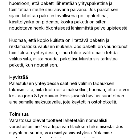
huomioon, että paketti lähetetään yrityspakettina ja
toimitetaan meille seuraavana päivänä. Jos päätät sen
sijaan lähettää paketin tavallisena postipakettina,
käsittelyaika on pidempi, koska paketti on sitten
noudettava henkilökohtaisesti lähimmästä palvelupisteestä.
Huomaa, että kopio kuitista on liitettävä paketin ja
reklamaatiokuvauksen mukana. Jos paketti on vaurioitunut
toimituksen yhteydessä, sinun tulee välittömästi tehdä
valitus siitä, mistä noudat pakettisi. Muista siis tarkistaa
paketti, kun noudat sen.
Hyvittää
Palautuksen yhteydessä saat heti valmiin tapauksen
takaisin siitä, mitä tuotteesta maksettiin, huomaa, että se voi
kestää jopa 8 työpäivää. Ensisijaisesti hyvitys suoritetaan
aina samalla maksutavalla, jota käytettiin ostohetkellä.
Toimitus
Varastossa olevat tuotteet lähetetään normaalisti
varastostamme 1-5 arkipäivää tilauksen tekemisestä. Jos
myynti on suurta, voi esiintyä viivästyksiä. Yritämme