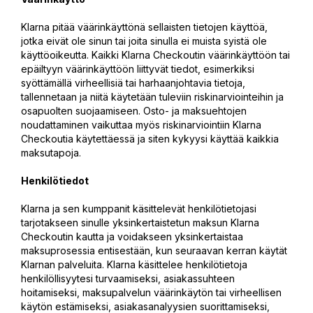
Klarna pitää väärinkäyttönä sellaisten tietojen käyttöä,
jotka eivät ole sinun tai joita sinulla ei muista syistä ole
käyttöoikeutta. Kaikki Klarna Checkoutin väärinkäyttöön tai
epäiltyyn väärinkäyttöön liittyvät tiedot, esimerkiksi
syöttämällä virheellisiä tai harhaanjohtavia tietoja,
tallennetaan ja niitä käytetään tuleviin riskinarviointeihin ja
osapuolten suojaamiseen. Osto- ja maksuehtojen
noudattaminen vaikuttaa myös riskinarviointiin Klarna
Checkoutia käytettäessä ja siten kykyysi käyttää kaikkia
maksutapoja.
Henkilötiedot
Klarna ja sen kumppanit käsittelevät henkilötietojasi
tarjotakseen sinulle yksinkertaistetun maksun Klarna
Checkoutin kautta ja voidakseen yksinkertaistaa
maksuprosessia entisestään, kun seuraavan kerran käytät
Klarnan palveluita. Klarna käsittelee henkilötietoja
henkilöllisyytesi turvaamiseksi, asiakassuhteen
hoitamiseksi, maksupalvelun väärinkäytön tai virheellisen
käytön estämiseksi, asiakasanalyysien suorittamiseksi,