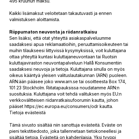
495 kruunun maksu.
Kaikki lisämaksut veloitetaan takautuvasti ja ennen
valmistuksen aloittamista.
Riippumaton neuvonta ja riidanratkaisu
Sen lisäksi, että otat yhteyttä asiakaspalveluumme
saadaksesi apua reklamaatioihin, peruuttamisoikeuteen tai
muihin tilaukseesi liittyvissä kysymyksissä, voit kuluttajana
ottaa yhteyttä kuntasi kuluttajaneuvontaan tai Ruotsin
kuluttajaviraston neuvontapalveluun Hallå Konsumentiin
saadaksesi neuvoja ja tietoja. Kuluttajana sinulla on myös
oikeus kääntyä yleisen valituslautakunnan (ARN) puoleen.
ARN:ään pääsee joko www.arn.se tai osoitteesta Box 174,
101 23 Stockholm. Riitatapauksissa noudatamme ARN:n
suosituksia. Kuluttajana voit tehdä valituksen myös EU:n
verkkovälitteisen riidanratkaisufoorumin kautta, johon
pääset https://ec.europa.eu/consumers/odr kautta.
Tietoja evästeistä
Tämä sivusto sisältää niin sanottuja evästeitä. Eväste on
pieni tekstitiedosto, joka tallennetaan tietokoneellesi ja
sisältää tietoja. Evästeitä on kahdenlaisia. Yksi tyyppi