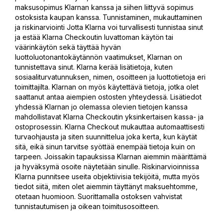
maksusopimus Klarnan kanssa ja siihen liittyvä sopimus
ostoksista kaupan kanssa. Tunnistaminen, mukauttaminen
ja riskinarviointi Jotta Klarna voi turvallisesti tunnistaa sinut
ja estää Klarna Checkoutin luvattoman käytön tai
väärinkäytön sekä täyttää hyvän
luottoluotonantokäytännön vaatimukset, Klarnan on
tunnistettava sinut. Klarna kerää lisätietoja, kuten
sosiaaliturvatunnuksen, nimen, osoitteen ja luottotietoja eri
toimittajilta. Klarnan on myös käytettävä tietoja, jotka olet
saattanut antaa aiempien ostosten yhteydessä. Lisätiedot
yhdessä Klarnan jo olemassa olevien tietojen kanssa
mahdollistavat Klarna Checkoutin yksinkertaisen kassa- ja
ostoprosessin. Klarna Checkout mukauttaa automaattisesti
turvaohjausta ja siten suunnittelua joka kerta, kun käytät
sitä, eikä sinun tarvitse syöttää enempää tietoja kuin on
tarpeen. Joissakin tapauksissa Klarnan aiemmin määrittämä
ja hyväksymä osoite näytetään sinulle. Riskinarvioinnissa
Klarna punnitsee useita objektiivisia tekijöitä, mutta myös
tiedot siitä, miten olet aiemmin täyttänyt maksuehtomme,
otetaan huomioon. Suorittamalla ostoksen vahvistat
tunnistautumisen ja oikean toimitusosoitteen.