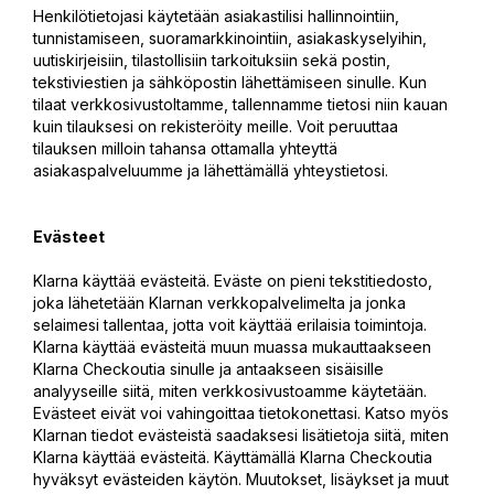
Henkilötietojasi käytetään asiakastilisi hallinnointiin,
tunnistamiseen, suoramarkkinointiin, asiakaskyselyihin,
uutiskirjeisiin, tilastollisiin tarkoituksiin sekä postin,
tekstiviestien ja sähköpostin lähettämiseen sinulle. Kun
tilaat verkkosivustoltamme, tallennamme tietosi niin kauan
kuin tilauksesi on rekisteröity meille. Voit peruuttaa
tilauksen milloin tahansa ottamalla yhteyttä
asiakaspalveluumme ja lähettämällä yhteystietosi.
Evästeet
Klarna käyttää evästeitä. Eväste on pieni tekstitiedosto,
joka lähetetään Klarnan verkkopalvelimelta ja jonka
selaimesi tallentaa, jotta voit käyttää erilaisia toimintoja.
Klarna käyttää evästeitä muun muassa mukauttaakseen
Klarna Checkoutia sinulle ja antaakseen sisäisille
analyyseille siitä, miten verkkosivustoamme käytetään.
Evästeet eivät voi vahingoittaa tietokonettasi. Katso myös
Klarnan tiedot evästeistä saadaksesi lisätietoja siitä, miten
Klarna käyttää evästeitä. Käyttämällä Klarna Checkoutia
hyväksyt evästeiden käytön. Muutokset, lisäykset ja muut