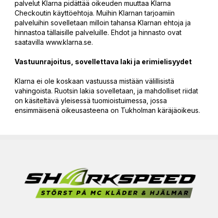
palvelut Klarna pidättää oikeuden muuttaa Klarna
Checkoutin käyttöehtoja. Muihin Klarnan tarjoamiin
palveluihin sovelletaan milloin tahansa Klarnan ehtoja ja
hinnastoa tällaisille palveluille. Ehdot ja hinnasto ovat
saatavilla www.klarna.se.
Vastuunrajoitus, sovellettava laki ja erimielisyydet
Klarna ei ole koskaan vastuussa mistään välillisistä
vahingoista. Ruotsin lakia sovelletaan, ja mahdolliset riidat
on käsiteltävä yleisessä tuomioistuimessa, jossa
ensimmäisenä oikeusasteena on Tukholman käräjäoikeus.