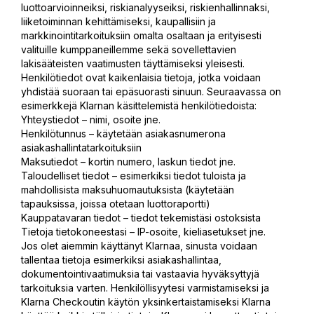
luottoarvioinneiksi, riskianalyyseiksi, riskienhallinnaksi,
liiketoiminnan kehittämiseksi, kaupallisiin ja
markkinointitarkoituksiin omalta osaltaan ja erityisesti
valituille kumppaneillemme sekä sovellettavien
lakisääteisten vaatimusten täyttämiseksi yleisesti.
Henkilötiedot ovat kaikenlaisia tietoja, jotka voidaan
yhdistää suoraan tai epäsuorasti sinuun. Seuraavassa on
esimerkkejä Klarnan käsittelemistä henkilötiedoista:
Yhteystiedot – nimi, osoite jne.
Henkilötunnus – käytetään asiakasnumerona
asiakashallintatarkoituksiin
Maksutiedot – kortin numero, laskun tiedot jne.
Taloudelliset tiedot – esimerkiksi tiedot tuloista ja
mahdollisista maksuhuomautuksista (käytetään
tapauksissa, joissa otetaan luottoraportti)
Kauppatavaran tiedot – tiedot tekemistäsi ostoksista
Tietoja tietokoneestasi – IP-osoite, kieliasetukset jne.
Jos olet aiemmin käyttänyt Klarnaa, sinusta voidaan
tallentaa tietoja esimerkiksi asiakashallintaa,
dokumentointivaatimuksia tai vastaavia hyväksyttyjä
tarkoituksia varten. Henkilöllisyytesi varmistamiseksi ja
Klarna Checkoutin käytön yksinkertaistamiseksi Klarna