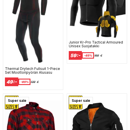
Junior Kr-Pro Tactical Armoured
Unisex Suojatakki
59:-
-65%
169
€
Thermal Drytech Fullsuit 1-Piece
Set Moottoripyörän Alusasu
49:-
-65%
139
€
Super sale
Super sale