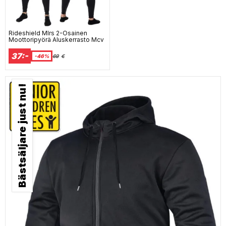
Rideshield Mlrs 2-Osainen
Moottoripyörä Aluskerrasto Mcv
37:-
-46%
69
€
Bästsäljare just nu!