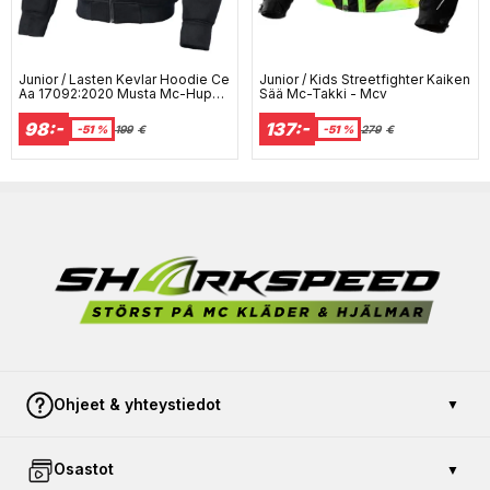
Junior / Lasten Kevlar Hoodie Ce
Junior / Kids Streetfighter Kaiken
Aa 17092:2020 Musta Mc-Huppa
Sää Mc-Takki - Mcv
- Mcv
98:-
137:-
-51 %
199
€
-51 %
279
€
Ohjeet & yhteystiedot
▼
Ota yhteyttä
Osastot
▼