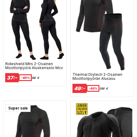
Rideshield Mlrs 2-Osainen
Moottoripyörä Aluskerrasto Mcv
Thermal Drytech 2-Osainen
37:-
-46%
69
€
Moottoripyörän Alusasu
49:-
-65%
139
€
Super sale