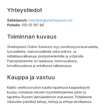
Yhteystiedot
Sähköposti:
helpdesk@sharkspeed.com
Puhelin:
010-55 197 86
Toiminnan kuvaus
Sharkspeed Online Solutions myy moottoripyörävarusteita,
työvaatteita, mainosvaatteita sekä erikois- ja
mittatilausratkaisuja yksityishenkilöille ja yrityksille.
Painopisteemme on laadussa, toimivuudessa,
turvallisuudessa ja edullisissa ratkaisuissa.
Kauppa ja vastuu
Kaikki verkkosivuston kautta tapahtuva kaupankäynti
kuuluu voimassa olevien myyntiehtojemme piiriin ja
tapahtuu Ruotsin lainsäädännön mukaisesti. Pidätämme
oikeuden päivittää tietoja, hintoja ja ehtoja tarvittaessa.