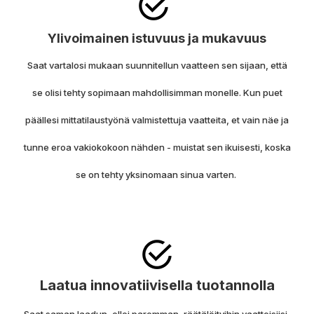
Ylivoimainen istuvuus ja mukavuus
Saat vartalosi mukaan suunnitellun vaatteen sen sijaan, että
se olisi tehty sopimaan mahdollisimman monelle.
Kun puet
päällesi mittatilaustyönä valmistettuja vaatteita, et vain näe ja
tunne eroa vakiokokoon nähden - muistat sen ikuisesti, koska
se on tehty yksinomaan sinua varten.
Laatua innovatiivisella tuotannolla
Saat saman laadun, ellei paremman, räätälöityihin vaatteisiisi,