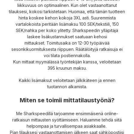
liikkuvuus on optimaalinen.
Kun olet vastaanottanut
tilauksesi, kokosi tarkistetaan.
Huomaa, että tämän tuotteen
hinta koskee kehon kokoja 3XL asti.
Suuremmista
vartalokoista peritään lisämaksu 100 SEK/tekstiili, 150
SEK/nahka per koko ylitetty.
Sharkspeedin ylläpitäjä
laskee lisäkustannukset saatuaan kehosi
mittaukset.
Toimitusaika on 12-30 työpäivää
sesonkikuormituksesta riippuen.
Räätälöityjä ratkaisuja ei
voi tilata postiennakolla.
Kun mittaat myymälässä työntekijän kanssa, veloitetaan
395 kruunun maksu.
Kaikki lisämaksut veloitetaan jälkikäteen ja ennen
tuotannon alkamista.
Miten se toimii mittatilaustyönä?
Me Sharkspeedillä tarjoamme ensimmäisenä online-
ratkaisun mittausten syöttämiseen.
Haluamme tehdä siitä
helpompaa ja turvallisempaa asiakkaalle.
Pian tilauksesi vastaanottamisen jälkeen saat sähköpostiisi