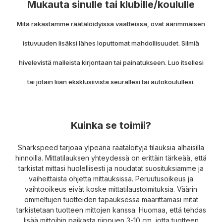
Mukauta sinulle tai klubille/koululle
Mitä rakastamme räätälöidyissä vaatteissa, ovat äärimmäisen
istuvuuden lisäksi lähes loputtomat mahdollisuudet.
Silmiä
hivelevistä malleista kirjontaan tai painatukseen.
Luo itsellesi
tai jotain liian eksklusiivista seurallesi tai autokoulullesi.
Kuinka se toimii?
Sharkspeed tarjoaa ylpeänä räätälöityjä tilauksia alhaisilla
hinnoilla.
Mittatilauksen yhteydessä on erittäin tärkeää, että
tarkistat mittasi huolellisesti ja noudatat suosituksiamme ja
vaiheittaista ohjetta mittauksissa.
Peruutusoikeus ja
vaihtooikeus eivät koske mittatilaustoimituksia.
Väärin
ommeltujen tuotteiden tapauksessa määrittämäsi mitat
tarkistetaan tuotteen mittojen kanssa.
Huomaa, että tehdas
lisää mittoihin paikasta riippuen 3-10 cm, jotta tuotteen