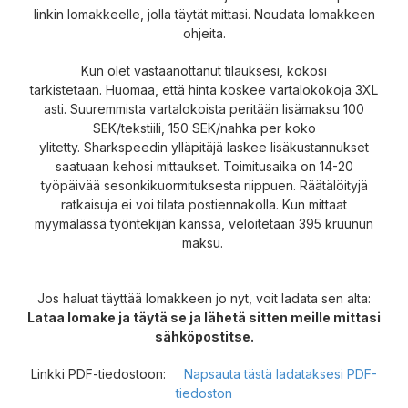
linkin lomakkeelle, jolla täytät mittasi.
Noudata lomakkeen
ohjeita.
Kun olet vastaanottanut tilauksesi, kokosi
tarkistetaan.
Huomaa, että hinta koskee vartalokokoja 3XL
asti.
Suuremmista vartalokoista peritään lisämaksu 100
SEK/tekstiili, 150 SEK/nahka per koko
ylitetty.
Sharkspeedin ylläpitäjä laskee lisäkustannukset
saatuaan kehosi mittaukset.
Toimitusaika on 14-20
työpäivää sesonkikuormituksesta riippuen.
Räätälöityjä
ratkaisuja ei voi tilata postiennakolla.
Kun mittaat
myymälässä työntekijän kanssa, veloitetaan 395 kruunun
maksu.
Jos haluat täyttää lomakkeen jo nyt, voit ladata sen alta:
Lataa lomake ja täytä se ja lähetä sitten meille mittasi
sähköpostitse.
Linkki PDF-tiedostoon:
Napsauta tästä ladataksesi PDF-
tiedoston