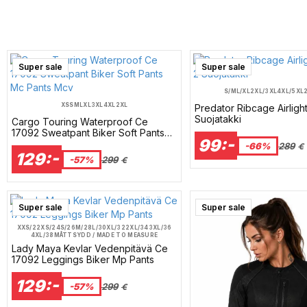
Super sale
Super sale
S/M
L/XL
2XL/3XL
4XL/5XL
XS
S
M
L
XL
3XL
4XL
2XL
Predator Ribcage Airligh
Suojatakki
Cargo Touring Waterproof Ce
17092 Sweatpant Biker Soft Pants
99:-
Mc Pants Mcv
-66%
289
€
129:-
-57%
299
€
Super sale
Super sale
XXS/22
XS/24
S/26
M/28
L/30
XL/32
2XL/34
3XL/36
4XL/38
MÅTTSYDD / MADE TO MEASURE
Lady Maya Kevlar Vedenpitävä Ce
17092 Leggings Biker Mp Pants
129:-
-57%
299
€