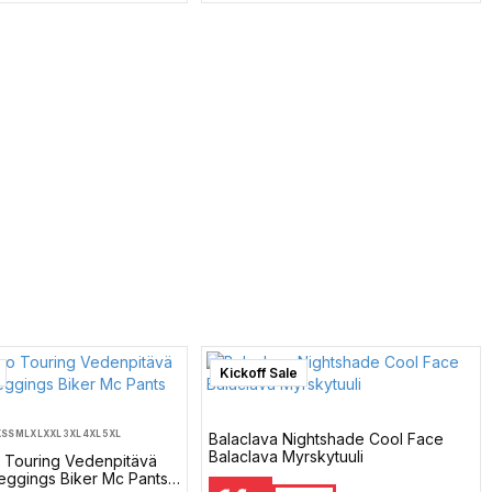
Kickoff Sale
XS
S
M
L
XL
XXL
3XL
4XL
5XL
Balaclava Nightshade Cool Face
Balaclava Myrskytuuli
 Touring Vedenpitävä
eggings Biker Mc Pants