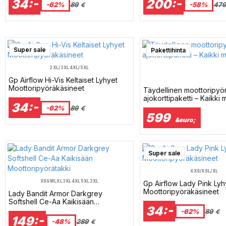
34:-
200:-
-62%
89
-58%
47
€
Super sale
Pakettihinta
2XL/3XL
4XL/5XL
Gp Airflow Hi-Vis Keltaiset Lyhyet
Moottoripyöräkäsineet
Täydellinen moottoripyö
ajokorttipaketti – Kaikki m
34:-
-62%
89
€
599
&euro;
Super sale
XXS/XS
L/XL
XS
S
M
L
XL
3XL
4XL
5XL
2XL
Gp Airflow Lady Pink Lyh
Moottoripyöräkäsineet
Lady Bandit Armor Darkgrey
Softshell Ce-Aa Kaikisään
34:-
Moottoripyörätakki
-62%
89
€
149:-
-48%
289
€