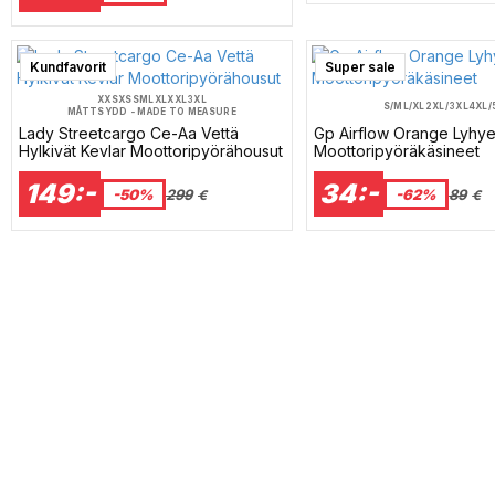
Kundfavorit
Super sale
XXS
XS
S
M
L
XL
XXL
3XL
S/M
L/XL
2XL/3XL
4XL/
MÅTTSYDD - MADE TO MEASURE
Lady Streetcargo Ce-Aa Vettä
Gp Airflow Orange Lyhye
Hylkivät Kevlar Moottoripyörähousut
Moottoripyöräkäsineet
149:-
34:-
-50%
299
-62%
89
€
€