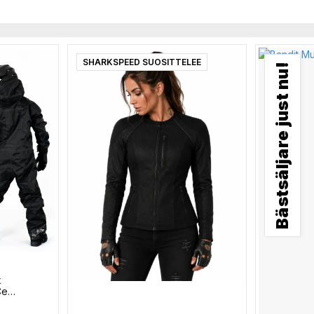
SHARKSPEED SUOSITTELEE
Bästsäljare just nu!
k
Ce
870