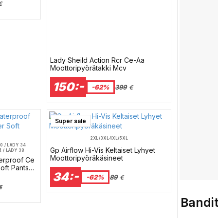
€
Lady Sheild Action Rcr Ce-Aa
Moottoripyörätakki Mcv
150:-
-62%
399
€
Super sale
2XL/3XL
4XL/5XL
0 / LADY 34
Gp Airflow Hi-Vis Keltaiset Lyhyet
 / LADY 38
38 / LADY 42
Moottoripyöräkäsineet
erproof Ce
42 / LADY 46
oft Pants
34:-
-62%
89
€
€
Bandi