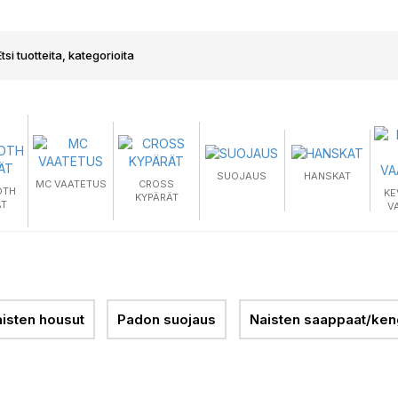
SUOJAUS
HANSKAT
MC VAATETUS
CROSS
OTH
KE
KYPÄRÄT
ÄT
V
isten housut
Padon suojaus
Naisten saappaat/ken