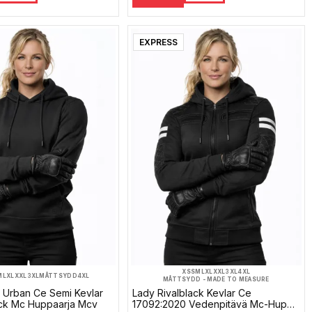
EXPRESS
XS
S
M
L
XL
XXL
3XL
4XL
M
L
XL
XXL
3XL
MÅTTSYDD
4XL
MÅTTSYDD - MADE TO MEASURE
 Urban Ce Semi Kevlar
Lady Rivalblack Kevlar Ce
ck Mc Huppaarja Mcv
17092:2020 Vedenpitävä Mc-Huppa