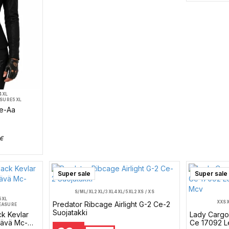
4XL
ASURE
5XL
Ce-Aa
€
Super sale
Super sale
S/M
L/XL
2XL/3XL
4XL/5XL
2XS / XS
5XL
XXS
Predator Ribcage Airlight G-2 Ce-2
EASURE
Suojatakki
ck Kevlar
Lady Cargo
tävä Mc-
Ce 17092 L