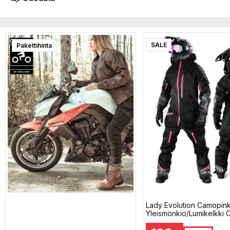
SALE
Pakettihinta
Lady Evolution Camopin
Yleismönkiö/Lumikelkki 
Jokaskään Vaihto Lec 9