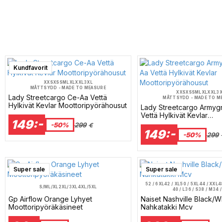
Kundfavorit
XXS
XS
S
M
L
XL
XXL
3XL
MÅTTSYDD - MADE TO MEASURE
XXS
XS
S
M
L
XL
XXL
3
Lady Streetcargo Ce-Aa Vettä
MÅTTSYDD - MADE TO M
Hylkivät Kevlar Moottoripyörähousut
Lady Streetcargo Armyg
Vettä Hylkivät Kevlar
149:-
Moottoripyörähousut
-50%
299
€
149:-
-50%
299
Super sale
Super sale
52 / 6XL
42 / XL
50 / 5XL
44 / XXL
4
S/M
L/XL
2XL/3XL
4XL/5XL
40 / L
36 / S
38 / M
34 /
Gp Airflow Orange Lyhyet
Naiset Nashville Black/Wh
Moottoripyöräkäsineet
Nahkatakki Mcv