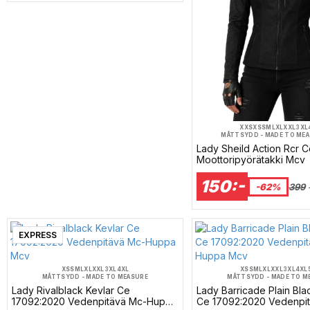
XXS
XS
S
M
L
XL
XXL
3XL
MÅTTSYDD - MADE TO ME
Lady Sheild Action Rcr 
Moottoripyörätakki Mcv
150:-
-62%
399
EXPRESS
XS
S
M
L
XL
XXL
3XL
4XL
XS
S
M
L
XL
XXL
3XL
4XL
MÅTTSYDD - MADE TO MEASURE
MÅTTSYDD - MADE TO M
Lady Rivalblack Kevlar Ce
Lady Barricade Plain Bla
17092:2020 Vedenpitävä Mc-Huppa
Ce 17092:2020 Vedenpi