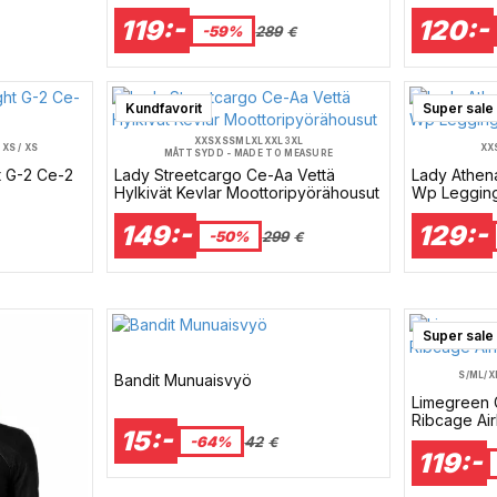
119:-
120:-
-59%
289
€
Kundfavorit
Super sale
XXS
XS
S
M
L
XL
XXL
3XL
2XS / XS
XX
MÅTTSYDD - MADE TO MEASURE
t G-2 Ce-2
Lady Streetcargo Ce-Aa Vettä
Lady Athen
Hylkivät Kevlar Moottoripyörähousut
Wp Leggin
149:-
129:-
-50%
299
€
Super sale
S/M
L/X
Bandit Munuaisvyö
Limegreen 
Ribcage Air
15:-
-64%
42
€
119:-