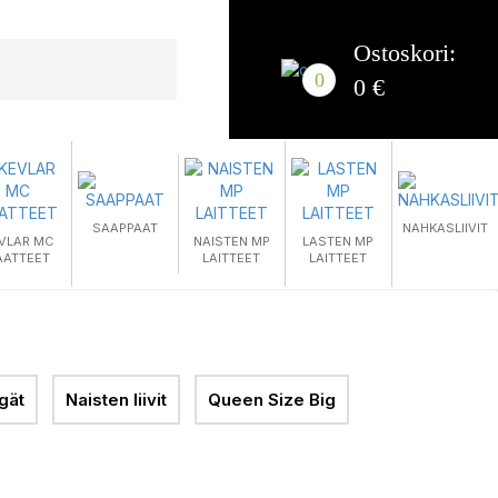
Ostoskori:
0
0 €
SAAPPAAT
NAHKASLIIVIT
VLAR MC
NAISTEN MP
LASTEN MP
AATTEET
LAITTEET
LAITTEET
gät
Naisten liivit
Queen Size Big