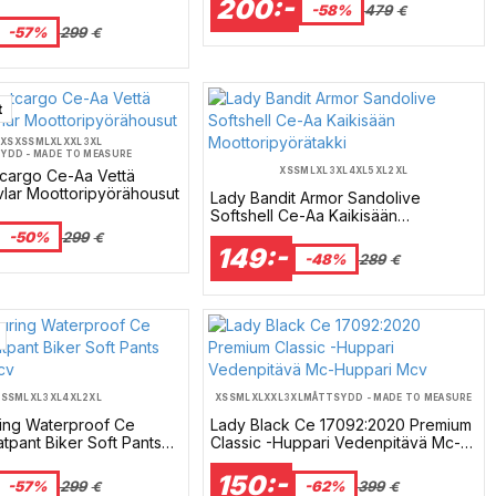
200:-
cv
-58%
479
€
-57%
299
€
t
XXS
XS
S
M
L
XL
XXL
3XL
YDD - MADE TO MEASURE
XS
S
M
L
XL
3XL
4XL
5XL
2XL
tcargo Ce-Aa Vettä
vlar Moottoripyörähousut
Lady Bandit Armor Sandolive
Softshell Ce-Aa Kaikisään
Moottoripyörätakki
-50%
299
€
149:-
-48%
289
€
XS
S
M
L
XL
3XL
4XL
2XL
XS
S
M
L
XL
XXL
3XL
MÅTTSYDD - MADE TO MEASURE
ing Waterproof Ce
Lady Black Ce 17092:2020 Premium
pant Biker Soft Pants
Classic -Huppari Vedenpitävä Mc-
cv
Huppari Mcv
150:-
-57%
299
-62%
399
€
€