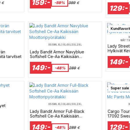
159:-
Mc Pants M
9
-59%
389
€
€
129:-
Kundfavori
MÅTTS
XS
S
M
L
XL
3XL
4XL
5XL
2XL
Lady Stree
Hylkivät Ke
rän
Lady Bandit Armor Navyblue
itä tarvitset
Softshell Ce-Aa Kaikisään
149:-
Moottoripyörätakki
149:-
-48%
289
€
Super sale
XS
S
M
L
XL
3XL
4XL
5XL
2XL
yet
Lady Bandit Armor Full-Black
Cargo Tour
Softshell Ce-Aa Kaikisään
17092 Sweat
Moottoripyörätakki
Mc Pants M
149:-
129:-
-48%
289
€