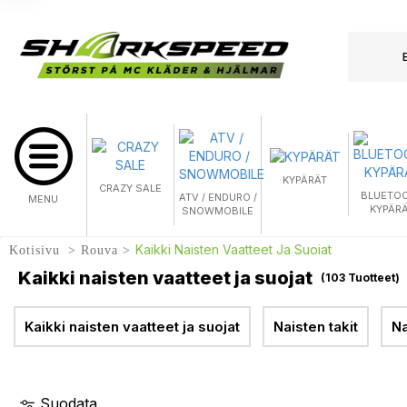
KYPÄRÄT
CRAZY SALE
BLUETO
ATV / ENDURO /
MENU
KYPÄR
SNOWMOBILE
Kaikki Naisten Vaatteet Ja Suojat
Kotisivu
Rouva
Kaikki naisten vaatteet ja suojat
(
103
Tuotteet)
Kaikki naisten vaatteet ja suojat
Naisten takit
Na
Suodata