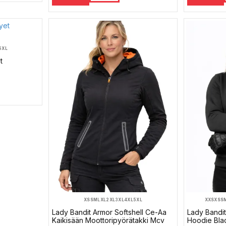
5XL
t
XS
S
M
L
XL
2XL
3XL
4XL
5XL
XXS
XS
S
Lady Bandit Armor Softshell Ce-Aa
Lady Bandit
Kaikisään Moottoripyörätakki Mcv
Hoodie Bla