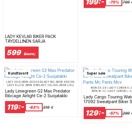
199:-
-75%
799
LADY KEVLAR BIKER PACK
TÄYDELLINEN SARJA
599
&euro;
Kundfavorit
Super sale
LADY XS/S (MEN 4XS/3XS)
LADY M/L (MEN XXS/XS)
LADY XL/2XL (MEN S/M)
LADY 3XL/4XL (MEN L/XL)
MEN XS-28 / LADY 32
MEN S-3
LADY 5XL/6XL (MEN XXL/3XL)
Lady Limegreen G2 Max Predator
MEN M-32 / LADY 36
MEN L-34
LADY 7XL/8XL (MEN 4XL/5XL)
MEN XL-36 / LADY 40
MEN 2XL-
Ribcage Airlight Ce-2 Suojatakki
LADY 9XL/10XL (MEN 6XL/7XL)
Lady Cargo Touring Wat
MEN 3XL-40 / LADY 44
MEN 4XL-
17092 Sweatpant Biker S
119:-
Mc Pants Mcv
-63%
319
€
129:-
-57%
299