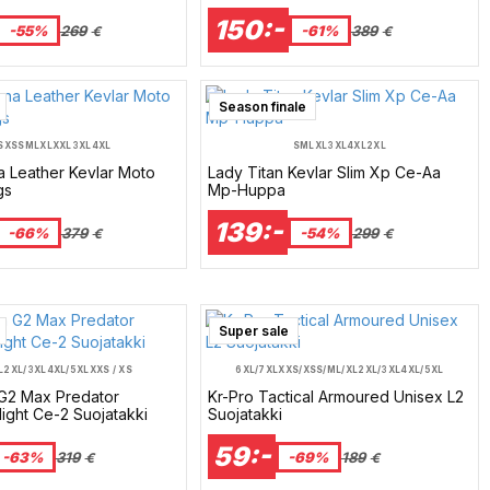
Mcv
150:-
-55%
269
-61%
389
€
€
Season finale
S
XS
S
M
L
XL
XXL
3XL
4XL
S
M
L
XL
3XL
4XL
2XL
a Leather Kevlar Moto
Lady Titan Kevlar Slim Xp Ce-Aa
gs
Mp-Huppa
139:-
-66%
379
-54%
299
€
€
Super sale
L
2XL/3XL
4XL/5XL
XXS / XS
6XL/7XL
XXS/XS
S/M
L/XL
2XL/3XL
4XL/5XL
G2 Max Predator
Kr-Pro Tactical Armoured Unisex L2
light Ce-2 Suojatakki
Suojatakki
59:-
-63%
319
-69%
189
€
€