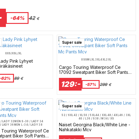
-
-64%
42
€
Super sale
XXS/XS
L/XL
XS
S
M
L
XL
3XL
4XL
2XL
Lady Pink Lyhyet
öräkäsineet
Cargo Touring Waterproof Ce
17092 Sweatpant Biker Soft Pants
Mc Pants Mcv
-62%
89
€
129:-
-57%
299
€
Super sale
52 / 6XL
42 / XL
50 / 5XL
44 / XXL
48 / 4XL
46 / 3XL
40 / L
36 / S
38 / M
34 / XS
/ LADY 32
MEN S-30 / LADY 34
Naiset Georgina Black/White Line -
/ LADY 36
MEN L-34 / LADY 38
 LADY 40
MEN 2XL-38 / LADY 42
Nahkatakki Mcv
 Touring Waterproof Ce
/ LADY 44
MEN 4XL-42 / LADY 46
pant Biker Soft Pants