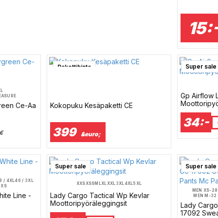
15:
Super sale
Pakettihinta
XL
Gp Airflow 
EASURE
Moottoripy
reen Ce-Aa
Kokopuku Kesäpaketti CE
34:-
399
€
&euro;
Super sale
Super sale
8 / 4XL
46 / 3XL
XXS
XS
S
M
L
XL
XXL
3XL
4XL
5XL
 XS
MEN XS-28 
ite Line -
Lady Cargo Tactical Wp Kevlar
MEN M-32 
MEN XL-36 /
Moottoripyöräleggingsit
Lady Cargo
MEN 3XL-40 
17092 Sweat