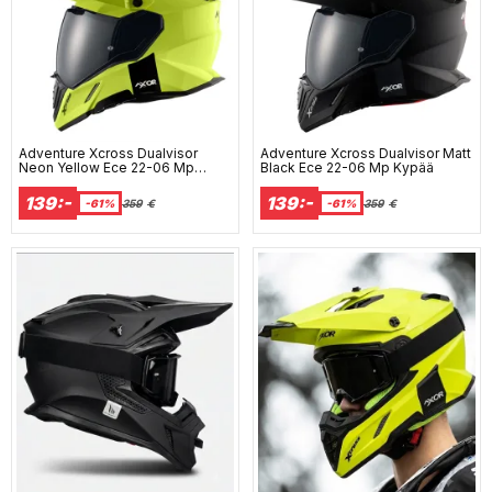
Adventure Xcross Dualvisor
Adventure Xcross Dualvisor Matt
Neon Yellow Ece 22-06 Mp
Black Ece 22-06 Mp Kypää
Kypää
139:-
139:-
-61%
359
€
-61%
359
€