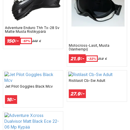
Adventure Enduro Thh Tx-28 Sv
Matte Musta Ristikypärä
150:-
-57%
349
€
Motocross-Lasit, Musta
(Vanhempi)
21.9:-
-32%
31.9
€
Ristilasit Cb-Sw Adult
Jet Pilot Goggles Black Mcv
27.9:-
16:-