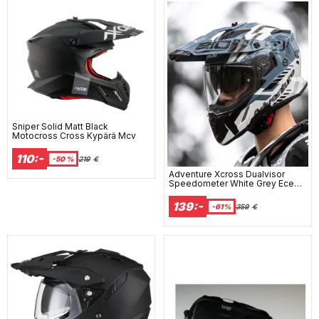
Sniper Solid Matt Black
Motocross Cross Kypärä Mcv
110:-
-50 %
219
€
Adventure Xcross Dualvisor
Speedometer White Grey Ece
22-06 Mp Kypää
139:-
-61%
359
€