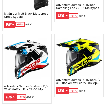
Adventure Xcross Dualvisor
Gambling Ece 22-06 Mp Kypää
Mt Sniper Matt Black Motocross
139:-
-61%
359
€
Cross Kypärä
99:-
-50%
199
€
Adventure Xcross Dualvisor D/V
X1 Fluor Yellow Ece 22-06 Mp
Kypää
Adventure Xcross Dualvisor D/V
X1 White/Red Ece 22-06 Mp
139:-
-61%
359
€
Kypää
139:-
-61%
359
€