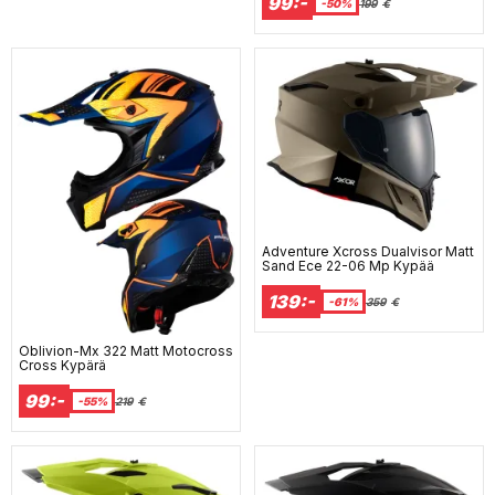
99:-
-50%
199
€
Adventure Xcross Dualvisor Matt
Sand Ece 22-06 Mp Kypää
139:-
-61%
359
€
Oblivion-Mx 322 Matt Motocross
Cross Kypärä
99:-
-55%
219
€