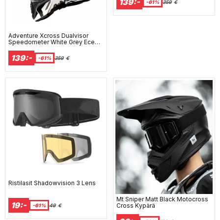
139:-
-61%
359
€
Adventure Xcross Dualvisor
Speedometer White Grey Ece
22-06 Mp Kypää
139:-
-61%
359
€
Ristilasit Shadowvision 3 Lens
Mt Sniper Matt Black Motocross
19:-
Cross Kypärä
-61%
49
€