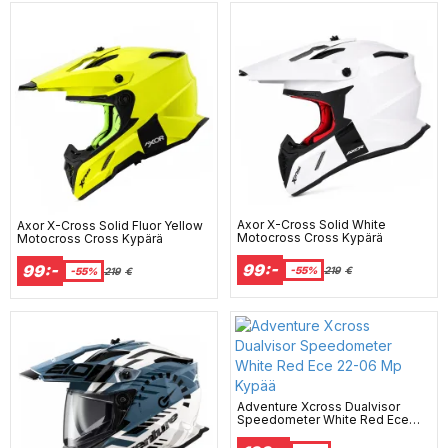
Axor X-Cross Solid White
Axor X-Cross Solid Fluor Yellow
Motocross Cross Kypärä
Motocross Cross Kypärä
99:-
99:-
-55%
219
€
-55%
219
€
Adventure Xcross Dualvisor
Speedometer White Red Ece
22-06 Mp Kypää