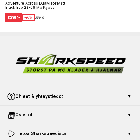
Adventure Xcross Dualvisor Matt
Black Ece 22-06 Mp Kypää
139:-
-61%
359
€
Ohjeet & yhteystiedot
▼
Ota yhteyttä
Osastot
▼
Maksu ja turvallisuus
Avoin kauppa
Osta lahjakortti
Tietoa Sharkspeedistä
▼
Palauta tuote