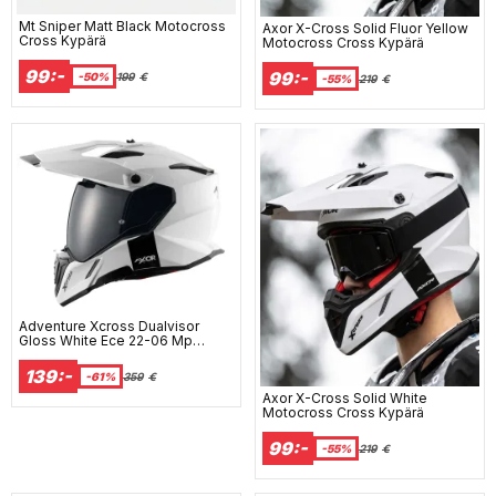
Mt Sniper Matt Black Motocross
Axor X-Cross Solid Fluor Yellow
Cross Kypärä
Motocross Cross Kypärä
99:-
99:-
-50%
199
€
-55%
219
€
Adventure Xcross Dualvisor
Gloss White Ece 22-06 Mp
Kypää
139:-
-61%
359
€
Axor X-Cross Solid White
Motocross Cross Kypärä
99:-
-55%
219
€