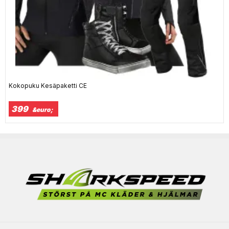
Kokopuku Kesäpaketti CE
399
&euro;