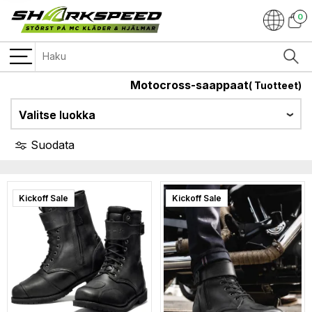
0
Motocross-saappaat
(
Tuotteet)
Valitse luokka
Suodata
Kickoff Sale
Kickoff Sale