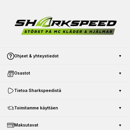
Ohjeet & yhteystiedot
▼
Ota yhteyttä
Osastot
▼
Maksu ja turvallisuus
Avoin kauppa
Osta lahjakortti
Tietoa Sharkspeedistä
▼
Palauta tuote
Autokoulu
Reklamaatio ja takuu
Mittatilaustyönä valmistetut moottoripyörävaatteet
Asiakaspalvelu 010-55 197 86
Toimitamme käyttäen
▼
Toimitus- ja palautuskulut
Arbejdstøj med tryk
Sharkspeed Myymälä
Bluetooth-intercomin asennus
Nahkaliivit MC-kerholle
Aukioloajat – Trollhättanin myymälä
Maksutavat
▼
Usein kysytyt kysymykset