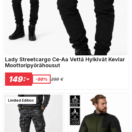
Lady Streetcargo Ce-Aa Vettä Hylkivät Kevlar
Moottoripyörähousut
149:-
299
€
-50%
Limited Edition