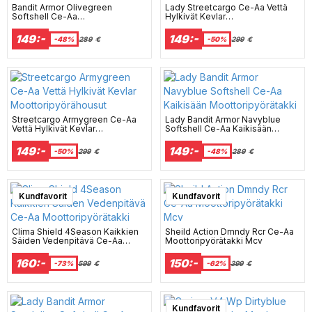
Bandit Armor Olivegreen
Lady Streetcargo Ce-Aa Vettä
Softshell Ce-Aa
Hylkivät Kevlar
Moottoripyörätakki
Moottoripyörähousut
149:-
149:-
-48%
289
€
-50%
299
€
Streetcargo Armygreen Ce-Aa
Lady Bandit Armor Navyblue
Vettä Hylkivät Kevlar
Softshell Ce-Aa Kaikisään
Moottoripyörähousut
Moottoripyörätakki
149:-
149:-
-50%
299
€
-48%
289
€
Super sale
Kundfavorit
Super sale
Kundfavorit
Clima Shield 4Season Kaikkien
Sheild Action Dmndy Rcr Ce-Aa
Säiden Vedenpitävä Ce-Aa
Moottoripyörätakki Mcv
Moottoripyörätakki
160:-
150:-
-73%
599
€
-62%
399
€
Kundfavorit