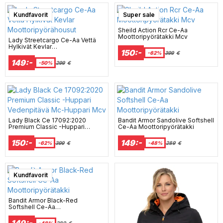
Kundfavorit
Super sale
Sheild Action Rcr Ce-Aa
Moottoripyörätakki Mcv
Lady Streetcargo Ce-Aa Vettä
Hylkivät Kevlar
150:-
Moottoripyörähousut
-62%
399
€
149:-
-50%
299
€
Lady Black Ce 17092:2020
Bandit Armor Sandolive Softshell
Premium Classic -Huppari
Ce-Aa Moottoripyörätakki
Vedenpitävä Mc-Huppari Mcv
150:-
149:-
-62%
399
€
-48%
289
€
Kundfavorit
Bandit Armor Black-Red
Softshell Ce-Aa
Moottoripyörätakki
149:-
-48%
289
€