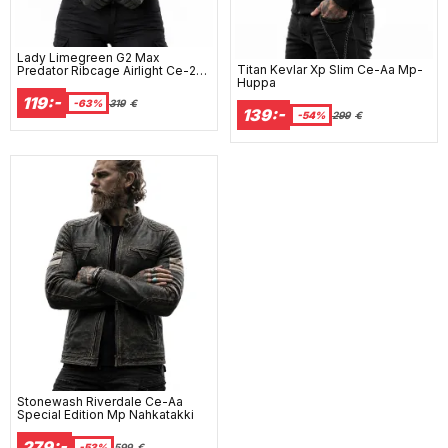
Lady Limegreen G2 Max
Titan Kevlar Xp Slim Ce-Aa Mp-
Predator Ribcage Airlight Ce-2
Huppa
Suojatakki
119:-
-63%
319
€
139:-
-54%
299
€
Stonewash Riverdale Ce-Aa
Special Edition Mp Nahkatakki
279:-
-53%
599
€