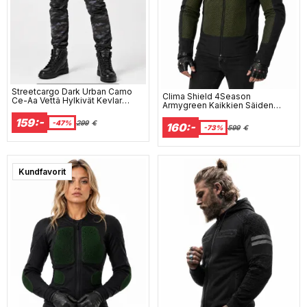
Streetcargo Dark Urban Camo
Clima Shield 4Season
Ce-Aa Vettä Hylkivät Kevlar
Armygreen Kaikkien Säiden
Moottoripyörähousut
Vedenpitävä Ce-Aa
159:-
Moottoripyörätakki
-47%
299
€
160:-
-73%
599
€
Kundfavorit