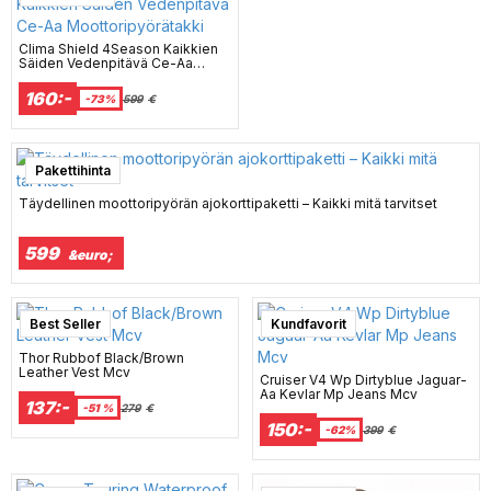
Clima Shield 4Season Kaikkien
Säiden Vedenpitävä Ce-Aa
Moottoripyörätakki
160:-
-73%
599
€
Pakettihinta
Täydellinen moottoripyörän ajokorttipaketti – Kaikki mitä tarvitset
599
&euro;
Best Seller
Kundfavorit
Thor Rubbof Black/Brown
Leather Vest Mcv
Cruiser V4 Wp Dirtyblue Jaguar-
Aa Kevlar Mp Jeans Mcv
137:-
-51 %
279
€
150:-
-62%
399
€