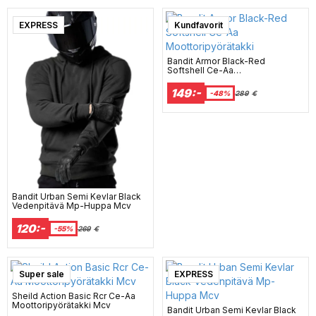
EXPRESS
Kundfavorit
Bandit Armor Black-Red
Softshell Ce-Aa
Moottoripyörätakki
149:-
-48%
289
€
Bandit Urban Semi Kevlar Black
Vedenpitävä Mp-Huppa Mcv
120:-
-55%
269
€
Super sale
EXPRESS
Sheild Action Basic Rcr Ce-Aa
Moottoripyörätakki Mcv
Bandit Urban Semi Kevlar Black