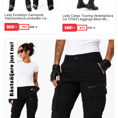
Lady Evolution Camopink
Lady Cargo Touring Vedenpitävä
Yleismönkiö/Lumikelkki Ce
Ce 17092 Leggings Biker Mc
Jokaskään Vaihto Lec 9870
Pants Ds1 Mcv
199:-
149:-
-75%
799
€
-61%
379
€
Bästsäljare just nu!