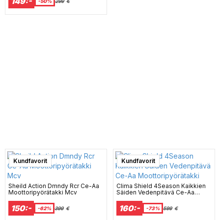
149:-
-50%
299
€
Super sale
Kundfavorit
Super sale
Kundfavorit
Sheild Action Dmndy Rcr Ce-Aa
Clima Shield 4Season Kaikkien
Moottoripyörätakki Mcv
Säiden Vedenpitävä Ce-Aa
Moottoripyörätakki
150:-
160:-
-62%
399
€
-73%
599
€