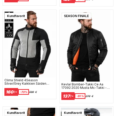
Kundfavorit
SEASON FINALE
Clima Shield 4Season
Silver/Grey Kaikkien Säiden
Kevlar Bomber-Takki Ce Aa
Vedenpitävä Ce-Aa
17092:2020 Musta Mc-Takki -
Moottoripyörätakki
Mcv
160:-
-73%
599
€
137:-
-51 %
279
€
Kundfavorit
Super sale
Kundfavorit