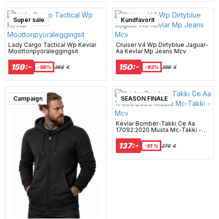
Super sale
Kundfavorit
Lady Cargo Tactical Wp Kevlar
Cruiser V4 Wp Dirtyblue Jaguar-
Moottoripyöräleggingsit
Aa Kevlar Mp Jeans Mcv
159:-
150:-
-59%
389
€
-62%
399
€
Campaign
SEASON FINALE
Kevlar Bomber-Takki Ce Aa
17092:2020 Musta Mc-Takki -
Mcv
137:-
-51 %
279
€