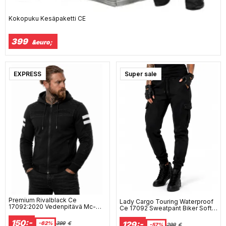
Kokopuku Kesäpaketti CE
399
&euro;
EXPRESS
Super sale
Premium Rivalblack Ce
Lady Cargo Touring Waterproof
17092:2020 Vedenpitävä Mc-
Ce 17092 Sweatpant Biker Soft
Huppa Mcv
Pants Mc Pants Mcv
150:-
129:-
-62%
399
€
-57%
299
€