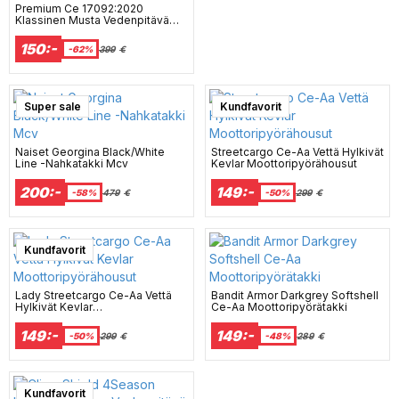
Premium Ce 17092:2020
Klassinen Musta Vedenpitävä
Mc-Huppari Mcv
150:-
-62%
399
€
Super sale
Kundfavorit
Naiset Georgina Black/White
Streetcargo Ce-Aa Vettä Hylkivät
Line -Nahkatakki Mcv
Kevlar Moottoripyörähousut
200:-
149:-
-58%
479
€
-50%
299
€
Kundfavorit
Lady Streetcargo Ce-Aa Vettä
Bandit Armor Darkgrey Softshell
Hylkivät Kevlar
Ce-Aa Moottoripyörätakki
Moottoripyörähousut
149:-
149:-
-50%
299
€
-48%
289
€
Super sale
Kundfavorit