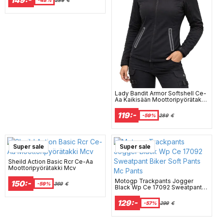
Lady Bandit Armor Softshell Ce-
Aa Kaikisään Moottoripyörätakki
Mcv
119:-
-59%
289
€
Super sale
Super sale
Sheild Action Basic Rcr Ce-Aa
Moottoripyörätakki Mcv
Motogp Trackpants Jogger
150:-
-59%
369
€
Black Wp Ce 17092 Sweatpant
Biker Soft Pants Mc Pants
129:-
-57%
299
€