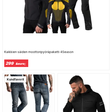
Kaikkien säiden moottoripyöräpaketti 4Season
299
&euro;
Kundfavorit