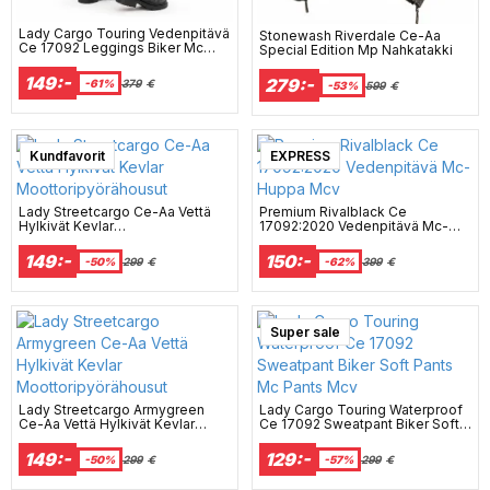
Lady Cargo Touring Vedenpitävä
Stonewash Riverdale Ce-Aa
Ce 17092 Leggings Biker Mc
Special Edition Mp Nahkatakki
Pants Ds1 Mcv
149:-
279:-
-61%
379
€
-53%
599
€
Kundfavorit
EXPRESS
Lady Streetcargo Ce-Aa Vettä
Premium Rivalblack Ce
Hylkivät Kevlar
17092:2020 Vedenpitävä Mc-
Moottoripyörähousut
Huppa Mcv
149:-
150:-
-50%
299
€
-62%
399
€
Super sale
Lady Streetcargo Armygreen
Lady Cargo Touring Waterproof
Ce-Aa Vettä Hylkivät Kevlar
Ce 17092 Sweatpant Biker Soft
Moottoripyörähousut
Pants Mc Pants Mcv
149:-
129:-
-50%
299
€
-57%
299
€