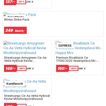
137:-
-51 %
279
€
Pakettihinta
Winter Strike Pack
249
&euro;
EXPRESS
Streetcargo Armygreen Ce-Aa
Premium Rivalblack Ce
Vettä Hylkivät Kevlar
17092:2020 Vedenpitävä Mc-
Moottoripyörähousut
Huppa Mcv
149:-
150:-
-50%
299
€
-62%
399
€
Kundfavorit
Streetcargo Ce-Aa Vettä Hylkivät
Kevlar Moottoripyörähousut