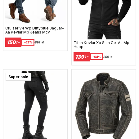
Cruiser V4 Wp Dirtyblue Jaguar-
Aa Kevlar Mp Jeans Mcv
150:-
Titan Kevlar Xp Slim Ce-Aa Mp-
-62%
399
€
Huppa
139:-
-54%
299
€
Super sale