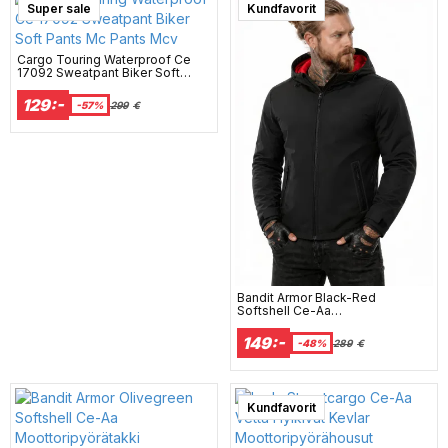
Super sale
Kundfavorit
Cargo Touring Waterproof Ce
17092 Sweatpant Biker Soft
Pants Mc Pants Mcv
129:-
-57%
299
€
Bandit Armor Black-Red
Softshell Ce-Aa
Moottoripyörätakki
149:-
-48%
289
€
Kundfavorit