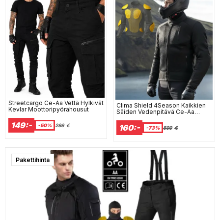
Streetcargo Ce-Aa Vettä Hylkivät
Clima Shield 4Season Kaikkien
Kevlar Moottoripyörähousut
Säiden Vedenpitävä Ce-Aa
Moottoripyörätakki
149:-
-50%
299
€
160:-
-73%
599
€
Pakettihinta