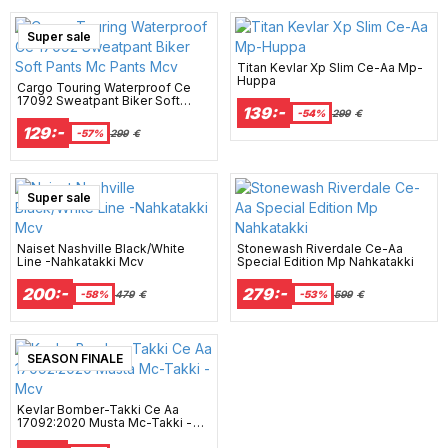
Super sale
Titan Kevlar Xp Slim Ce-Aa Mp-
Huppa
Cargo Touring Waterproof Ce
17092 Sweatpant Biker Soft
139:-
Pants Mc Pants Mcv
-54%
299
€
129:-
-57%
299
€
Super sale
Naiset Nashville Black/White
Stonewash Riverdale Ce-Aa
Line -Nahkatakki Mcv
Special Edition Mp Nahkatakki
200:-
279:-
-58%
479
€
-53%
599
€
SEASON FINALE
Kevlar Bomber-Takki Ce Aa
17092:2020 Musta Mc-Takki -
Mcv