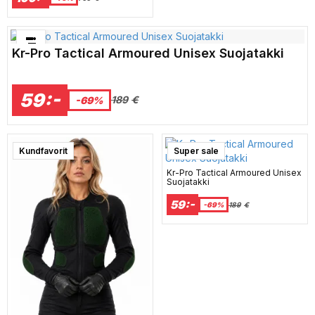
Bästsäljare just nu!
Kr-Pro Tactical Armoured Unisex Suojatakki
59:-
189
€
-69%
Kundfavorit
Super sale
Kr-Pro Tactical Armoured Unisex
Suojatakki
59:-
-69%
189
€