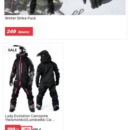
Winter Strike Pack
249
&euro;
SALE
Lady Evolution Camopink
Yleismönkiö/Lumikelkki Ce
Jokaskään Vaihto Lec 9870
199:-
-75%
799
€