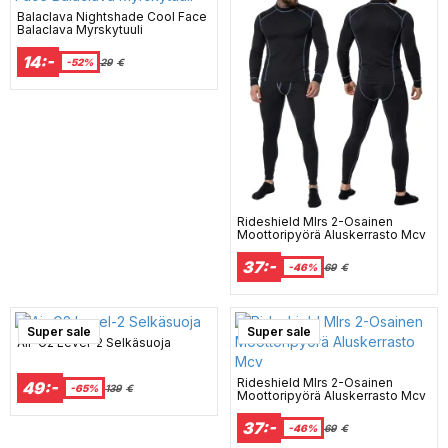
Balaclava Nightshade Cool Face
Balaclava Myrskytuuli
14:-
-52%
29
€
Rideshield Mlrs 2-Osainen
Moottoripyörä Aluskerrasto Mcv
37:-
-46%
69
€
Super sale
Super sale
Air-G2 Level-2 Selkäsuoja
Rideshield Mlrs 2-Osainen
49:-
-65%
139
€
Moottoripyörä Aluskerrasto Mcv
37:-
-46%
69
€