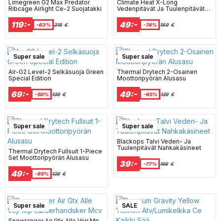
Limegreen G2 Max Predator
Climate Heat X-Long
Ribcage Airlight Ce-2 Suojatakki
Vedenpitävät Ja Tuulenpitävät
Nahkahanskat
119:-
49:-
-63%
319
€
-74%
189
€
Super sale
Super sale
Air-G2 Level-2 Selkäsuoja Green
Thermal Drytech 2-Osainen
Special Edition
Moottoripyörän Alusasu
69:-
49:-
-50%
139
€
-65%
139
€
Super sale
Super sale
Blackops Talvi Veden- Ja
Tuulenpitävät Nahkakäsineet
Thermal Drytech Fullsuit 1-Piece
Set Moottoripyörän Alusasu
39:-
-77%
169
€
49:-
-65%
139
€
Super sale
SALE
Snowranger Air Gtx Alle Vejr Mp