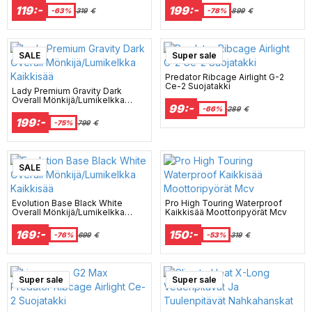
119:-
199:-
-63%
319
€
-78%
899
€
SALE
Super sale
Predator Ribcage Airlight G-2
Ce-2 Suojatakki
Lady Premium Gravity Dark
Overall Mönkijä/Lumikelkka
99:-
Kaikkisää
-66%
289
€
199:-
-75%
799
€
SALE
Evolution Base Black White
Pro High Touring Waterproof
Overall Mönkijä/Lumikelkka
Kaikkisää Moottoripyörät Mcv
Kaikkisää
169:-
150:-
-76%
699
€
-53%
319
€
Super sale
Super sale