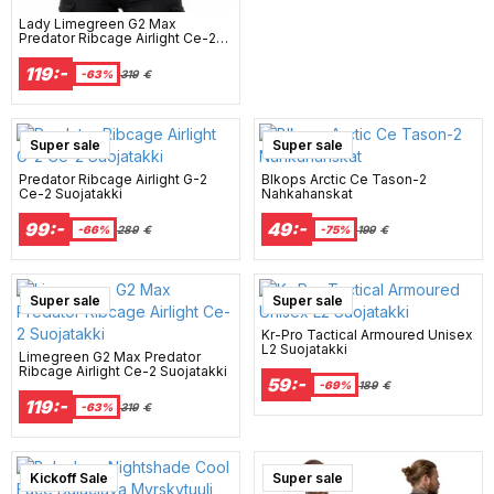
Lady Limegreen G2 Max
Predator Ribcage Airlight Ce-2
Suojatakki
119:-
-63%
319
€
Super sale
Super sale
Predator Ribcage Airlight G-2
Blkops Arctic Ce Tason-2
Ce-2 Suojatakki
Nahkahanskat
99:-
49:-
-66%
289
€
-75%
199
€
Super sale
Super sale
Kr-Pro Tactical Armoured Unisex
L2 Suojatakki
Limegreen G2 Max Predator
Ribcage Airlight Ce-2 Suojatakki
59:-
-69%
189
€
119:-
-63%
319
€
Kickoff Sale
Super sale