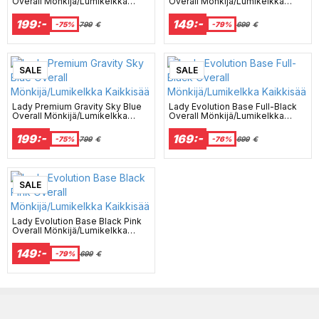
Overall Mönkijä/Lumikelkka
Overall Mönkijä/Lumikelkka
Kaikkisää
Kaikkisää
199:-
149:-
-75%
799
€
-79%
699
€
SALE
SALE
Lady Premium Gravity Sky Blue
Lady Evolution Base Full-Black
Overall Mönkijä/Lumikelkka
Overall Mönkijä/Lumikelkka
Kaikkisää
Kaikkisää
199:-
169:-
-75%
799
€
-76%
699
€
SALE
Lady Evolution Base Black Pink
Overall Mönkijä/Lumikelkka
Kaikkisää
149:-
-79%
699
€