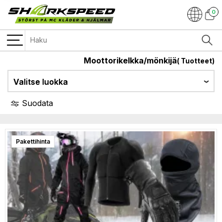
0
Moottorikelkka/mönkijä
(
Tuotteet)
KEVLAR MC VAATTEET
Valitse luokka
Suodata
Pakettihinta