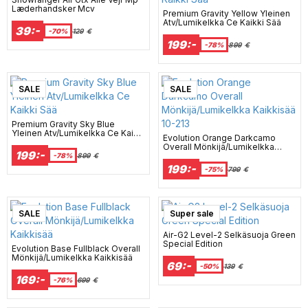
Læderhandsker Mcv
Premium Gravity Yellow Yleinen
Atv/Lumikelkka Ce Kaikki Sää
39:-
-70%
129
€
199:-
-78%
899
€
SALE
SALE
Premium Gravity Sky Blue
Yleinen Atv/Lumikelkka Ce Kaikki
Evolution Orange Darkcamo
Sää
Overall Mönkijä/Lumikelkka
199:-
Kaikkisää 10-213
-78%
899
€
199:-
-75%
799
€
SALE
Super sale
Air-G2 Level-2 Selkäsuoja Green
Special Edition
Evolution Base Fullblack Overall
Mönkijä/Lumikelkka Kaikkisää
69:-
-50%
139
€
169:-
-76%
699
€