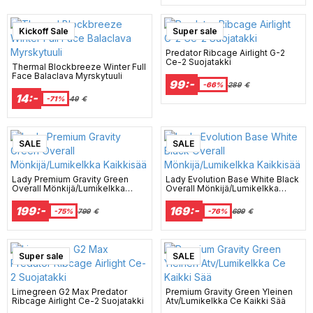
Kickoff Sale
Super sale
Predator Ribcage Airlight G-2
Ce-2 Suojatakki
Thermal Blockbreeze Winter Full
Face Balaclava Myrskytuuli
99:-
-66%
289
€
14:-
-71%
49
€
SALE
SALE
Lady Premium Gravity Green
Lady Evolution Base White Black
Overall Mönkijä/Lumikelkka
Overall Mönkijä/Lumikelkka
Kaikkisää
Kaikkisää
199:-
169:-
-75%
799
€
-76%
699
€
Super sale
SALE
Limegreen G2 Max Predator
Premium Gravity Green Yleinen
Ribcage Airlight Ce-2 Suojatakki
Atv/Lumikelkka Ce Kaikki Sää