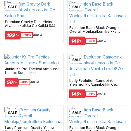
SALE
SALE
Premium Gravity Dark Yleinen
Atv/Lumikelkka Ce Kaikki Sää
Evolution Base Black Orange
Overall Mönkijä/Lumikelkka
199:-
Kaikkisää Ds1
-78%
899
€
149:-
-79%
699
€
SALE
Junior Kr-Pro Tactical Armoured
Unisex Suojatakki
Lady Evolution Camopink
59:-
-65%
169
€
Yleismönkiö/Lumikelkki Ce
Jokaskään Vaihto Lec 9870 Ds1
149:-
-81%
799
€
SALE
SALE
Lady Premium Gravity Yellow
Evolution Base Black Orange