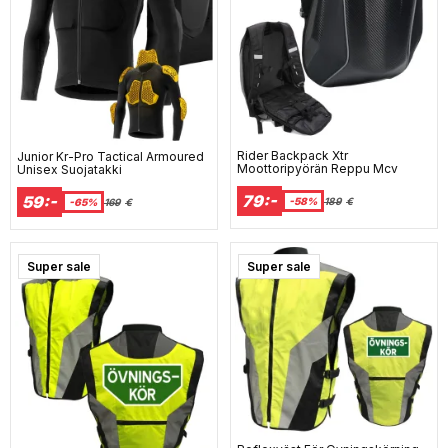
Rider Backpack Xtr
Junior Kr-Pro Tactical Armoured
Moottoripyörän Reppu Mcv
Unisex Suojatakki
79:-
59:-
-58%
189
€
-65%
169
€
Super sale
Super sale