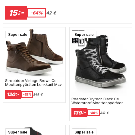
15:-
42
€
-64%
Super sale
Super sale
Streetrider Vintage Brown Ce
Moottoripyöräten Lenkkarit Mcv
120:-
-52%
249
€
Roadster Drytech Black Ce
Waterproof Moottoripyöräten
Lenkkarit
139:-
-56%
319
€
Super sale
Super sale