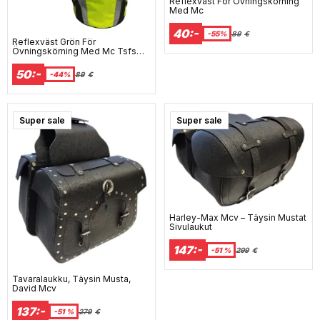
Reflexväst För Övningskörning
Med Mc
40:-
-55%
89
€
Reflexväst Grön För
Övningskörning Med Mc Tsfs
2010:81
50:-
-44%
89
€
Super sale
Super sale
Harley-Max Mcv – Täysin Mustat
Sivulaukut
147:-
-51 %
299
€
Tavaralaukku, Täysin Musta,
David Mcv
137:-
-51 %
279
€