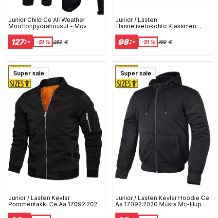
Junior Child Ce All Weather
Junior / Lasten
Moottoripyörähousut - Mcv
Flannelivetokohto Klassinen
Punainen/Musta Ce Kevlar -Paita
- Mcv
127:-
98:-
-51 %
259
€
-51 %
199
€
Super sale
Super sale
Junior / Lasten Kevlar
Junior / Lasten Kevlar Hoodie Ce
Pommeritakki Ce Aa 17092:2020
Aa 17092:2020 Musta Mc-Huppa
Musta Mc Takki - Mcv
- Mcv