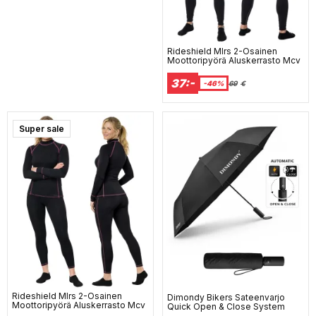
Rideshield Mlrs 2-Osainen
Moottoripyörä Aluskerrasto Mcv
37:-
-46%
69
€
Super sale
Rideshield Mlrs 2-Osainen
Dimondy Bikers Sateenvarjo
Moottoripyörä Aluskerrasto Mcv
Quick Open & Close System