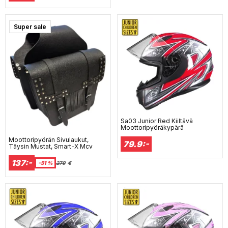
Super sale
Sa03 Junior Red Kiiltävä
Moottoripyöräkypärä
Moottoripyörän Sivulaukut,
79.9:-
Täysin Mustat, Smart-X Mcv
137:-
-51 %
279
€