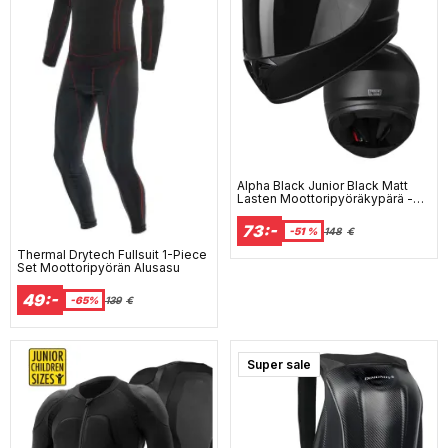
Alpha Black Junior Black Matt
Lasten Moottoripyöräkypärä -
Mcv
73:-
-51 %
148
€
Thermal Drytech Fullsuit 1-Piece
Set Moottoripyörän Alusasu
49:-
-65%
139
€
Super sale