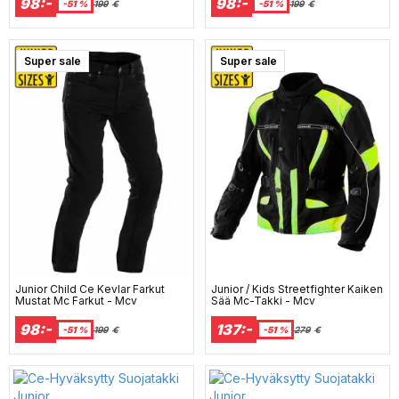
98:-
98:-
-51 %
199
€
-51 %
199
€
Super sale
Super sale
Junior Child Ce Kevlar Farkut
Junior / Kids Streetfighter Kaiken
Mustat Mc Farkut - Mcv
Sää Mc-Takki - Mcv
98:-
137:-
-51 %
199
€
-51 %
279
€