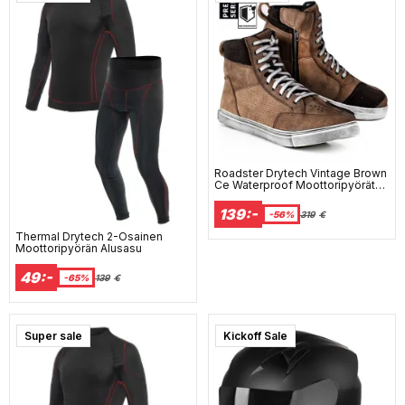
Roadster Drytech Vintage Brown
Ce Waterproof Moottoripyöräten
Lenkkarit
139:-
-56%
319
€
Thermal Drytech 2-Osainen
Moottoripyörän Alusasu
49:-
-65%
139
€
Super sale
Kickoff Sale