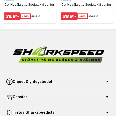
Ce-Hyväksytty Suojatakki Junior
Ce-Hyväksytty Suojatakki Junior
29.9:-
89.9:-
-50%
58.9
€
-18%
109.9
€
Ohjeet & yhteystiedot
▼
Ota yhteyttä
Osastot
▼
Maksu ja turvallisuus
Avoin kauppa
Osta lahjakortti
Tietoa Sharkspeedistä
▼