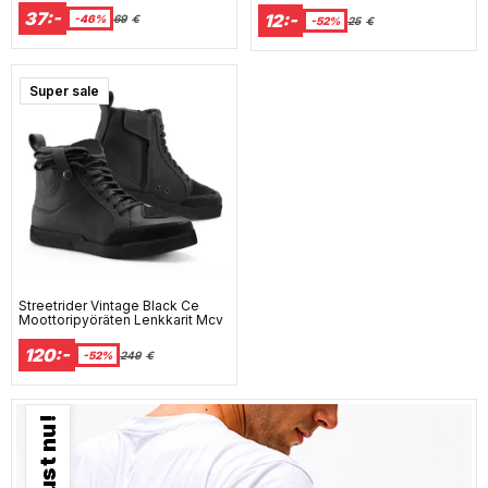
37:-
12:-
-46%
69
€
-52%
25
€
Super sale
Streetrider Vintage Black Ce
Moottoripyöräten Lenkkarit Mcv
120:-
-52%
249
€