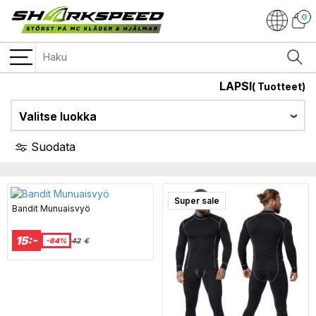
0
LAPSI
(
Tuotteet)
Valitse luokka
Suodata
Super sale
Bandit Munuaisvyö
15:-
-64%
42
€