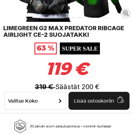
LIMEGREEN G2 MAX PREDATOR RIBCAGE
AIRLIGHT CE-2 SUOJATAKKI
63 %
SUPER SALE
119
€
319
Säästät
200
€
€
Valitse Koko
Lisää ostoskoriin
30 päivän avoin palautusoikeus – kokeile rauhassa!