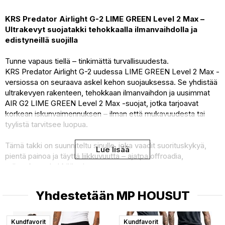
KRS Predator Airlight G-2 LIME GREEN Level 2 Max –
Ultrakevyt suojatakki tehokkaalla ilmanvaihdolla ja
edistyneillä suojilla
Tunne vapaus tiellä – tinkimättä turvallisuudesta.
KRS Predator Airlight G-2 uudessa LIME GREEN Level 2 Max -
versiossa on seuraava askel kehon suojauksessa. Se yhdistää
ultrakevyen rakenteen, tehokkaan ilmanvaihdon ja uusimmat
AIR G2 LIME GREEN Level 2 Max -suojat, jotka tarjoavat
korkean iskunvaimennuksen – ilman että mukavuudesta tai
tyylistä tarvitsee luopua.
Tämä takki on suunniteltu sinulle, joka vaadit suorituskykyä,
Lue lisää
pientä painoa ja täyttä liikkuvuutta – ajatpa offroadia,
työmatkaa tai pitkää reissua.
KRS Predator Airlight G-2 yhdistää keveyden, ilmanvaihdon ja
Yhdestetään
MP HOUSUT
iskunvaimentavan suojauksen. Se on suunniteltu käytettäväksi
huomaamattomasti paidan, hupparin tai MP-takin alla.
Stretchin, suojauksen ja ilmanvaihdon tasapaino tekee siitä
Kundfavorit
Kundfavorit