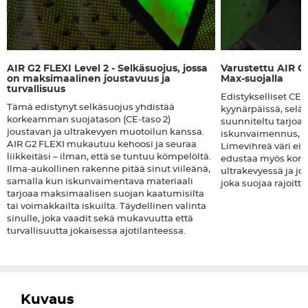
AIR G2 FLEXI Level 2 - Selkäsuojus, jossa
Varustettu AIR G
on maksimaalinen joustavuus ja
Max-suojalla
turvallisuus
Edistykselliset CE L
Tämä edistynyt selkäsuojus yhdistää
kyynärpäissä, seläss
korkeamman suojatason (CE-taso 2)
suunniteltu tarjo
joustavan ja ultrakevyen muotoilun kanssa.
iskunvaimennus, jo
AIR G2 FLEXI mukautuu kehoosi ja seuraa
Limevihreä väri ei v
liikkeitäsi – ilman, että se tuntuu kömpelöltä.
edustaa myös korke
Ilma-aukollinen rakenne pitää sinut viileänä,
ultrakevyessä ja jo
samalla kun iskunvaimentava materiaali
joka suojaa rajoitta
tarjoaa maksimaalisen suojan kaatumisilta
tai voimakkailta iskuilta. Täydellinen valinta
sinulle, joka vaadit sekä mukavuutta että
turvallisuutta jokaisessa ajotilanteessa.
Kuvaus