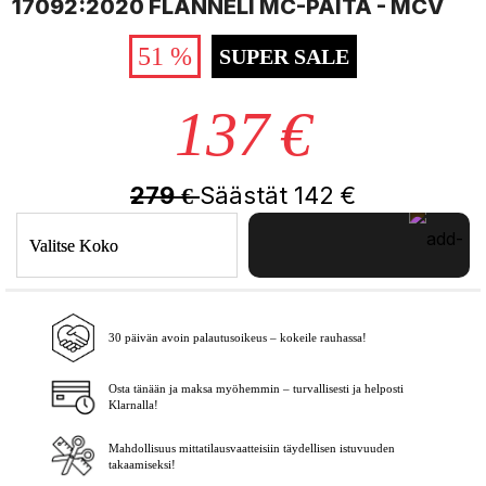
17092:2020 FLANNELI MC-PAITA - MCV
51 %
SUPER SALE
137
€
279
Säästät
142
€
€
Valitse Koko
30 päivän avoin palautusoikeus – kokeile rauhassa!
Lisää ostoskoriin
Osta tänään ja maksa myöhemmin – turvallisesti ja helposti
Klarnalla!
Mahdollisuus mittatilausvaatteisiin täydellisen istuvuuden
takaamiseksi!