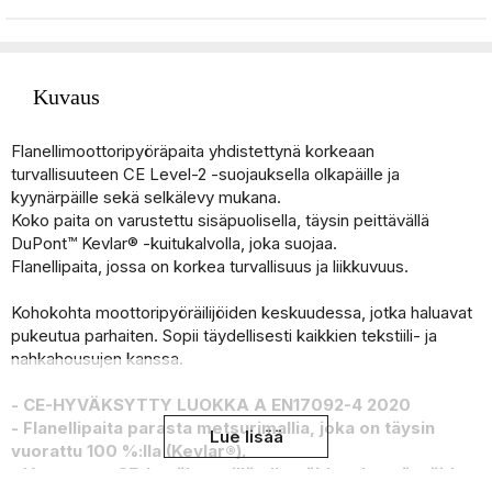
Kuvaus
Flanellimoottoripyöräpaita yhdistettynä korkeaan
turvallisuuteen CE Level-2 -suojauksella olkapäille ja
kyynärpäille sekä selkälevy mukana.
Koko paita on varustettu sisäpuolisella, täysin peittävällä
DuPont™ Kevlar® -kuitukalvolla, joka suojaa.
Flanellipaita, jossa on korkea turvallisuus ja liikkuvuus. ​
Kohokohta moottoripyöräilijöiden keskuudessa, jotka haluavat
pukeutua parhaiten. Sopii täydellisesti kaikkien tekstiili- ja
nahkahousujen kanssa.
- CE-HYVÄKSYTTY LUOKKA A EN17092-4 2020
- Flanellipaita parasta metsurimallia, joka on täysin
Lue lisää
vuorattu 100 %:lla (Kevlar®).
- Varustettu CE-hyväksytyillä olkapäiden, kyynärpäiden