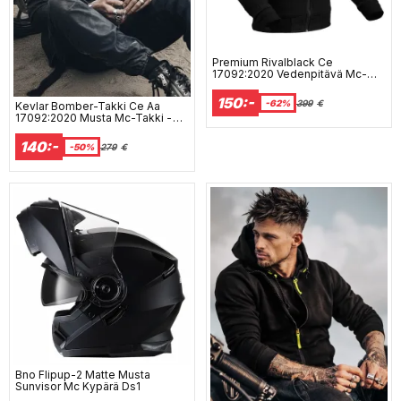
Premium Rivalblack Ce
17092:2020 Vedenpitävä Mc-
Huppa Ds1 Mcv
150:-
-62%
399
€
Kevlar Bomber-Takki Ce Aa
17092:2020 Musta Mc-Takki -
Mcv Ds1
140:-
-50%
279
€
Bno Flipup-2 Matte Musta
Sunvisor Mc Kypärä Ds1