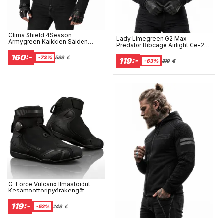
Clima Shield 4Season
Lady Limegreen G2 Max
Armygreen Kaikkien Säiden
Predator Ribcage Airlight Ce-2
Vedenpitävä Ce-Aa
Suojatakki
Moottoripyörätakki
160:-
-73%
599
€
119:-
-63%
319
€
G-Force Vulcano Ilmastoidut
Kesämoottoripyöräkengät
119:-
-52%
249
€