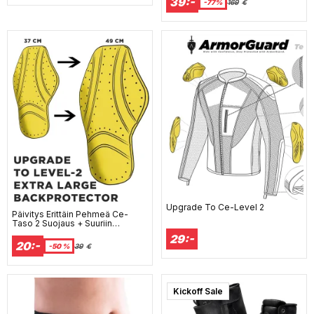
39:-
-77%
169
€
Upgrade To Ce-Level 2
Päivitys Erittäin Pehmeä Ce-
Taso 2 Suojaus + Suuriin
Peittäviin Selkäsuojauksi 37 Cm
29:-
- 48 Cm Ce Level-2
20:-
-50 %
39
€
Kickoff Sale