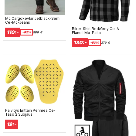
Mc Cargokevlar Jetblack-Semi
Ce-Mc-Jeans
Biker-Shirt Red/Grey Ce-A
110:-
-62%
289
€
Flanell Mp-Paita
130:-
-53%
279
€
Päivitys Erittäin Pehmeä Ce-
Taso 2 Suojaus
19:-