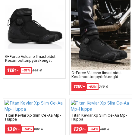
G-Force Vulcano Ilmastoidut
Kesämoottoripyöräkengät
119:-
-52%
249
€
G-Force Vulcano Ilmastoidut
Kesämoottoripyöräkengät
119:-
-52%
249
€
Titan Kevlar Xp Slim Ce-Aa Mp-
Titan Kevlar Xp Slim Ce-Aa Mp-
Huppa
Huppa
139:-
139:-
-54%
299
€
-54%
299
€