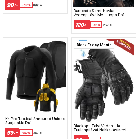
99:-
-59%
239
€
Barricade Semi-Kevlar
Vedenpitävä Mc-Huppa Ds1
120:-
-57%
279
€
Black Friday Month
Kr-Pro Tactical Armoured Unisex
Suojatakki Ds1
Blackops Talvi Veden- Ja
Tuulenpitävät Nahkakäsineet
59:-
-69%
189
€
Ds1