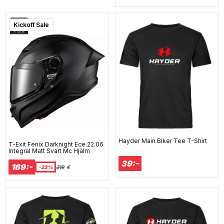
Kickoff Sale
Hayder Main Biker Tee T-Shirt
T-Exit Fenix Darknight Ece.22.06
Integral Matt Svart Mc Hjälm
39:-
169:-
-23%
219
€