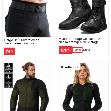
Mustat Heritage Ce-Tason 2
Cargo Belt Tavarovyhnä
Nahkaiset Wp Alive Vintage -
Tavaroiden Säästöjen
Mc-Saappaat Ds1
130:-
-48%
249
€
14:-
Kundfavorit