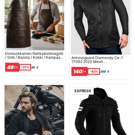
Ensiluokkainen Nahkaesiliinagrilli
/ Grilli / Barista / Kokki / Kampaaja
Armourguard Diamondy Ce-1
Esiliina Ruskea Vintage Ds1
17092:2020 Mesh
Moottoripyörätakki Ds1
49:-
-51%
99
€
140:-
-62%
369
€
EXPRESS