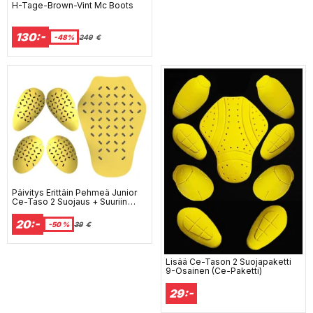
H-Tage-Brown-Vint Mc Boots
130:-
-48%
249
€
Päivitys Erittäin Pehmeä Junior
Ce-Taso 2 Suojaus + Suuriin
Peittäviin Selkäsuojauksi Ce
Level-2
20:-
-50 %
39
€
Lisää Ce-Tason 2 Suojapaketti
9-Osainen (Ce-Paketti)
29:-