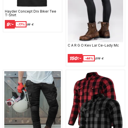
Hayder Concept Drx Biker Tee
T-Shirt
9:-
-77%
39
€
C A R G O Kev Lar Ce-Lady Mc
150:-
-46%
279
€