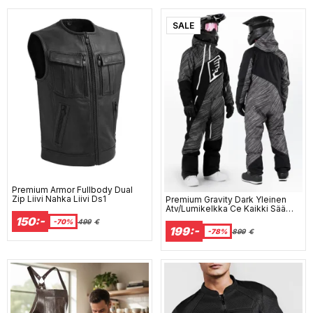
SALE
Premium Armor Fullbody Dual
Zip Liivi Nahka Liivi Ds1
Premium Gravity Dark Yleinen
Atv/Lumikelkka Ce Kaikki Sää
Ds1
150:-
-70%
499
€
199:-
-78%
899
€