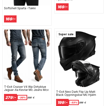
169:-
Softshell Sparta -Takki
169:-
Super sale
T-Exit Cruiser V4 Wp Dirtyblue
Jaguar-Aa Kevlar Mc Jeans Mcv
T-Exit Neo Dark Flip Up Matt
Black Öppningsbar Mc Hjälm
279:-
-30%
399
€
199:-
-33%
299
€