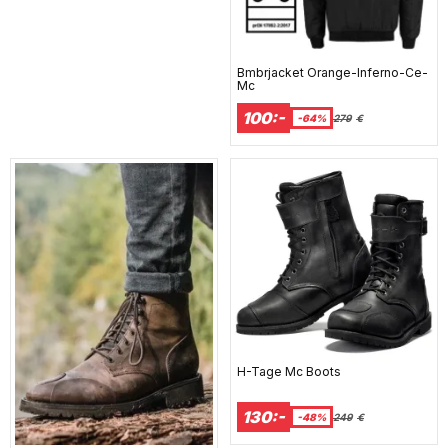
Bmbrjacket Orange-Inferno-Ce-
Mc
100:-
-64%
279
€
H-Tage Mc Boots
130:-
-48%
249
€