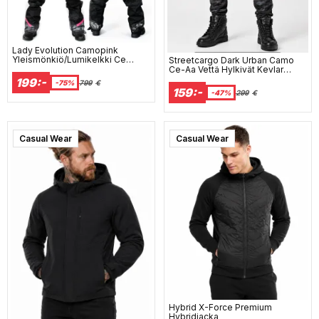
Lady Evolution Camopink
Yleismönkiö/Lumikelkki Ce
Streetcargo Dark Urban Camo
Jokaskään Vaihto Lec 9870
Ce-Aa Vettä Hylkivät Kevlar
Moottoripyörähousut
199:-
-75%
799
€
159:-
-47%
299
€
Casual Wear
Casual Wear
Hybrid X-Force Premium
Hybridjacka