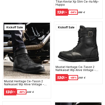
Titan Kevlar Xp Slim Ce-Aa Mp-
Huppa
139:-
-54%
299
€
Kickoff Sale
Kickoff Sale
Mustat Heritage Ce-Tason 2
Nahkaiset Wp Alive Vintage -
Mc-Saappaat Ds1
130:-
-48%
249
€
Mustat Heritage Ce-Tason 2
Nahkaiset Wp Alive Vintage -
Mc-Saappaat Ds1
130:-
-48%
249
€